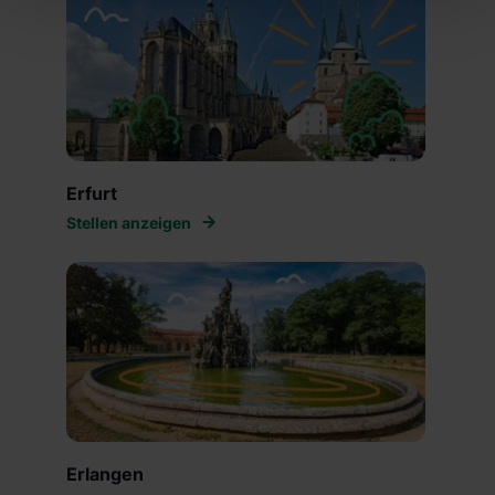
Einwilligung zur Platzierung von Cookies der Kategorien
„Präferenzen“, „Statistiken“ und „Marketing“ umfasst
hierbei die Einwilligung zur Übermittlung deiner Daten in
die USA (Art. 49 Abs. 1 S. 1 lit. a) DS-GVO). Die USA
verfügen über kein angemessenes Datenschutzniveau
(EuGH – Schrems II). Du kannst die von dir erteilte
Einwilligung jederzeit mit Wirkung für die Zukunft ganz
Erfurt
oder teilweise über unsere Datenschutzerklärung unter
dem Punkt „Datenschutz-Einstellungen“ widerrufen.
Stellen anzeigen
Weitere Informationen zu den einzelnen Cookies findest
du durch Klick auf „Details zeigen“. Weitere
Informationen:
Datenschutzerklärung
,
Impressum
.
Erlangen