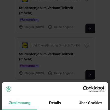
Studentenjob im Verkauf Teilzeit
(m/w/d)
Werkstudent
Hagen (NRW)
Keine Angabe
Lidl Dienstleistung GmbH & Co. KG
Studentenjob im Verkauf Teilzeit
(m/w/d)
Werkstudent
Hagen (NRW)
Keine Angabe
Weitere Ergebnisse anzeigen
Zustimmung
Details
Über Cookies
Hagen: Praktikum 2026 finden