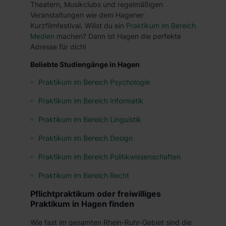
Theatern, Musikclubs und regelmäßigen
oder teilweise über unsere Datenschutzerklärung unter
Veranstaltungen wie dem Hagener
dem Punkt „Datenschutz-Einstellungen“ widerrufen.
Kurzfilmfestival. Willst du ein
Praktikum im Bereich
Weitere Informationen zu den einzelnen Cookies findest
Medien
machen? Dann ist Hagen die perfekte
du durch Klick auf „Details zeigen“. Weitere
Adresse für dich!
Informationen:
Datenschutzerklärung
,
Impressum
.
Beliebte Studiengänge in Hagen
Praktikum im Bereich Psychologie
Praktikum im Bereich Informatik
Praktikum im Bereich Linguistik
Praktikum im Bereich Design
Praktikum im Bereich Politikwissenschaften
Praktikum im Bereich Recht
Pflichtpraktikum oder freiwilliges
Praktikum in Hagen finden
Wie fast im gesamten Rhein-Ruhr-Gebiet sind die