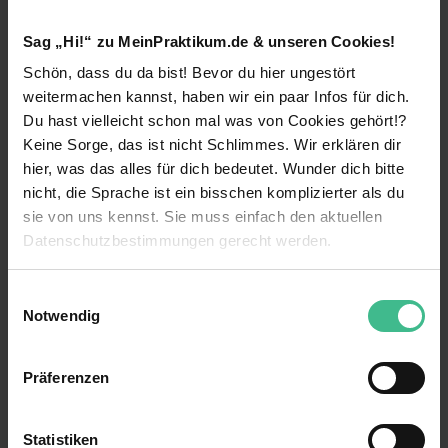
Wusstest du, dass es in Hagen die größte
Universität Deutschlands gibt? Tatsächlich: Die
Sag „Hi!“ zu MeinPraktikum.de & unseren Cookies!
Fernuniversität Hagen
hat knapp
80.000
Schön, dass du da bist! Bevor du hier ungestört
Studierende
! Wie der Name „Fernuniversität“
weitermachen kannst, haben wir ein paar Infos für dich.
schon sagt, studiert davon jedoch keiner vor Ort
Du hast vielleicht schon mal was von Cookies gehört!?
in Hagen. Nichtsdestotrotz hat die nordrhein-
Keine Sorge, das ist nicht Schlimmes. Wir erklären dir
westfälische Großstadt dir einiges zu bieten,
wenn du ein Praktikum in Hagen machen willst –
hier, was das alles für dich bedeutet. Wunder dich bitte
allen voran eine große Auswahl an namhaften
nicht, die Sprache ist ein bisschen komplizierter als du
Unternehmen in zahlreichen Branchen, die immer
sie von uns kennst. Sie muss einfach den aktuellen
auf der Suche nach engagierten Praktikantinnen
Datenschutzbestimmungen gerecht werden.
und Praktikanten sind.
Warum sich ein Praktikum in Hagen 2026
Die Nutzung von Cookies auf MeinPraktikum.de
Einwilligungsauswahl
lohnt
Notwendig
Wir verwenden Cookies zur technischen Funktion
Der wahrscheinlich größte Vorzug an Hagen ist
unserer Webseite („Notwendig“), um von dir bei
die
Lage zwischen Ruhrgebiet und Sauerland
.
Präferenzen
Benutzung der Webseite getroffenen Einstellungen zu
Das mag erstmal nicht nach einem großen
Kompliment klingen, im Fall der
190.000-
speichern ( „Präferenzen“), die Zugriffe auf unsere
Einwohner-Stadt
sind die vielen Vorteile dieser
Webseite zu analysieren („Statistiken“), um
Statistiken
Lage aber nun mal einfach nicht von der Hand zu