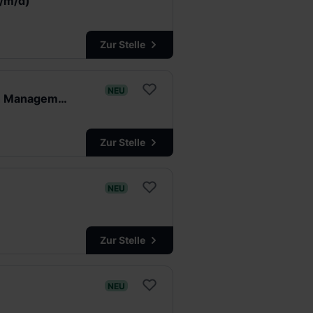
w/m/d)
Zur Stelle
NEU
Praktikant/Werkstudent (w/m/d) Terminplanung & Lean Construction Management
Zur Stelle
NEU
Zur Stelle
NEU