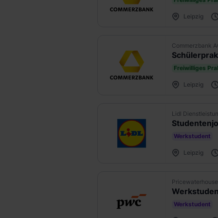
Leipzig
Commerzbank A
Schülerprakt
Freiwilliges Pr
Leipzig
Lidl Dienstleist
Studentenjo
Werkstudent
Leipzig
Pricewaterhou
Werkstuden
Werkstudent