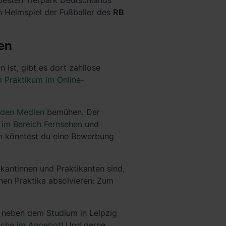
besten Tierpark Deutschlands
n Heimspiel der Fußballer des
RB
den
ist, gibt es dort zahllose
em
Praktikum im Online-
 den Medien
bemühen. Der
 im Bereich Fernsehen
und
n könntest du eine Bewerbung
kantinnen und Praktikanten sind,
hen Praktika absolvieren: Zum
 neben dem Studium in Leipzig
iche im Angebot
! Und gerne