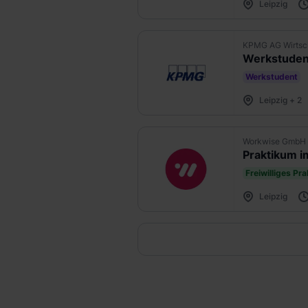
Leipzig
KPMG AG Wirtsch
Werkstudent
Leipzig + 2
Workwise GmbH
Praktikum i
Freiwilliges Pr
Leipzig