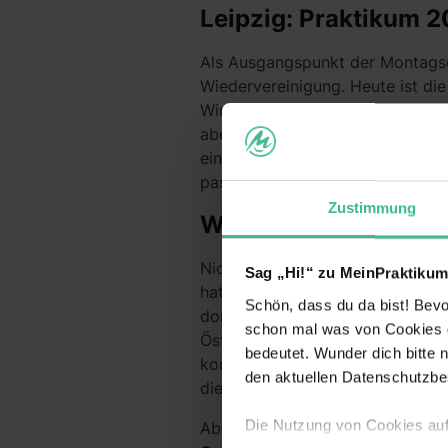
Leipzig: Praktikum 2
Als Ausgangspunkt der Montagsd
Wiedervereinigung. Heute ist di
Wirtschaftsstandort in den neu
aber auch Siemens, Porsche und
ein Praktikum in Leipzig machen 
passendes Unternehmen zu find
Zustimmung
Warum sich ein Prakt
Nicht nur bei der deutschen Wie
Sag „Hi!“ zu MeinPraktikum
hatte die vor über 1.000 Jahren
Schön, dass du da bist! Bevor
dort im Jahr 1813 die berühmte
schon mal was von Cookies ge
Österreich und Schweden die A
bedeutet. Wunder dich bitte n
konnten. Von der langen und be
den aktuellen Datenschutzb
die du während deines Praktikum
Die Nutzung von Cookies au
Aber was für dich als Praktikanti