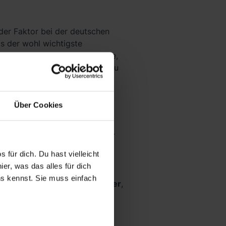
er Faktor bei der deutschen
s der wohl wichtigste
t wichtige Logistikstandorte,
-Metropole
vertreten. Wenn du
lso kein Problem haben, ein
Über Cookies
uch in den Jahrhunderten davor
eschichte. Unter anderem fand
 für dich. Du hast vielleicht
ruppen von Preußen, Russland,
er, was das alles für dich
g aus Deutschland zwingen
uns kennst. Sie muss einfach
faszinierende Kulturdenkmäler
,
ist auch eine
moderne