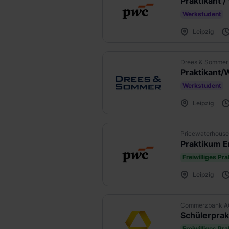
Praktikant 
Werkstudent
Leipzig
Drees & Sommer
Werkstudent
Leipzig
Pricewaterhou
Praktikum E
Freiwilliges Pr
Leipzig
Commerzbank A
Schülerprakt
Freiwilliges Pr