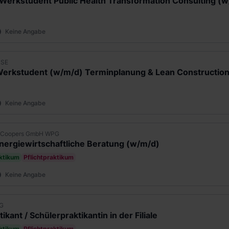
/ Werkstudent Public Health Transformation Consulting (
Keine Angabe
 SE
Keine Angabe
seCoopers GmbH WPG
nergiewirtschaftliche Beratung (w/m/d)
aktikum
Pflichtpraktikum
Keine Angabe
G
ikant / Schülerpraktikantin in der Filiale
aktikum
Pflichtpraktikum