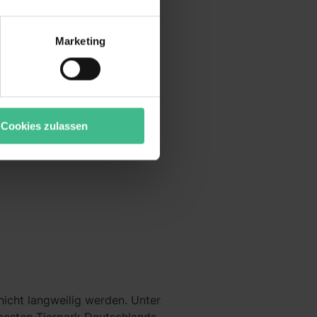
oten. Zum Beispiel eine große
r bei Benutzung der
d Clubkultur
.
bseite zu analysieren
Marketing
ür soziale Medien, Werbung
Unsere Partner führen diese
t oder die sie im Rahmen
“ stimmst du allen
wecke zulassen, triff deine
Cookies zulassen
rung von Cookies der
bermittlung deiner Daten in
atenschutzniveau (EuGH –
ganz oder teilweise über
ere Informationen zu den
nicht langweilig werden. Unter