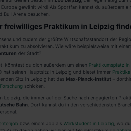
re
auf deinen Besuch im
Zoo Leipzig
, der regelmäßig zum 
 Europa gewählt wird! Als Sportfan kannst du außerdem ei
 Bull Arena besuchen.
 freiwilliges Praktikum in Leipzig fin
hsens und zudem der größte Wirtschaftsstandort der Region 
raktikum zu absolvieren. Wie wäre beispielsweise mit ein
enturen
der Stadt?
st, könntest du dich außerdem um einen
Praktikumsplatz in
)
hat seinen Hauptsitz in Leipzig und bietet immer
Praktika
enden Sitz in Leipzig hat das
Max-Planck-Institut
– dorthi
 Forschung
schicken.
 Leipzig, die immer auf der Suche nach engagierten Prakti
utsche Bahn
. Dort kannst du in den verschiedensten Branc
ersonal.
entenjob
bzw. einem Job als
Werkstudent in Leipzig
, wo du
st? Auch davon haben wir hier auf MeinPraktikum.de
zahlre