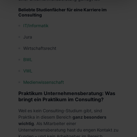
Einwilligung zur Platzierung von Cookies der Kategorien
Beliebte Studienfächer für eine Karriere im
„Präferenzen“, „Statistiken“ und „Marketing“ umfasst
Consulting
hierbei die Einwilligung zur Übermittlung deiner Daten in
IT/Informatik
die USA (Art. 49 Abs. 1 S. 1 lit. a) DS-GVO). Die USA
verfügen über kein angemessenes Datenschutzniveau
Jura
(EuGH – Schrems II). Du kannst die von dir erteilte
Wirtschaftsrecht
Einwilligung jederzeit mit Wirkung für die Zukunft ganz
oder teilweise über unsere Datenschutzerklärung unter
BWL
dem Punkt „Datenschutz-Einstellungen“ widerrufen.
VWL
Weitere Informationen zu den einzelnen Cookies findest
du durch Klick auf „Details zeigen“. Weitere
Medienwissenschaft
Informationen:
Datenschutzerklärung
,
Impressum
.
Praktikum Unternehmensberatung: Was
bringt ein Praktikum im Consulting?
Weil es kein Consulting-Studium gibt, sind
Praktika in diesem Bereich
ganz besonders
wichtig
. Als Mitarbeiter einer
Unternehmensberatung hast du engen Kontakt zu
Kunden – und kein Arbeitgeber im Bereich