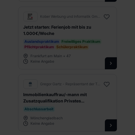
Kober Werbung und Informatik GmbH
Jetzt starten: Ferienjob mit bis zu
1.000€/Woche
Auslandspraktikum
Freiwilliges Praktikum
Pflichtpraktikum
Schülerpraktikum
Frankfurt am Main + 47
Keine Angabe
Gregor Gartz - Repräsentant der Tecis AG
Immobilienkauffrau/-mann mit
Zusatzqualifikation Privates
Vermögensmanagement
Abschlussarbeit
Mönchengladbach
Keine Angabe