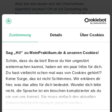
Aber bei was lassen sich die Unternehmen
eigentlich beraten? Oft ist bei Consulting die
Managementberatung
gemeint – das heißt, du
berätst als Consultant das Management eines
Unternehmens zu Themen wie
Strategie,
Organisation, PR oder Marketing
. Es gibt im
Zustimmung
Details
Über Cookies
Consulting aber noch viele weitere Bereiche, die
auf bestimmte Branchen ausgerichtet sind.
Bereiche für ein Praktikum im Consulting
Sag „Hi!“ zu MeinPraktikum.de & unseren Cookies!
Managementberatung
Schön, dass du da bist! Bevor du hier ungestört
weitermachen kannst, haben wir ein paar Infos für dich.
IT-Consulting
Du hast vielleicht schon mal was von Cookies gehört!?
Personalberatung
Keine Sorge, das ist nicht Schlimmes. Wir erklären dir
hier, was das alles für dich bedeutet. Wunder dich bitte
Steuerberatung
nicht, die Sprache ist ein bisschen komplizierter als du
Praktikum Consulting: Wie wird man
sie von uns kennst. Sie muss einfach den aktuellen
Unternehmensberater?
Datenschutzbestimmungen gerecht werden.
Wenn du im Bereich Consulting arbeiten