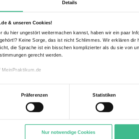
Details
.de & unseren Cookies!
 du hier ungestört weitermachen kannst, haben wir ein paar Infos
hört!? Keine Sorge, das ist nicht Schlimmes. Wir erklären dir hi
icht, die Sprache ist ein bisschen komplizierter als du sie von 
estimmungen gerecht werden.
Betriebliche
Firmenwagen
f MeinPraktikum.de
Altersvorsorge
echnischen Funktion unserer Webseite („Notwendig“), um von di
lungen zu speichern ( „Präferenzen“), die Zugriffe auf unsere We
Homeoffice
Präferenzen
Statistiken
Parkplatz
ionen zu deiner Verwendung unserer Website an unsere Partner f
Möglichkeit
nd um Inhalte und Anzeigen zu personalisieren („Marketing“). 
 mit weiteren Daten zusammen, die du ihnen bereitgestellt has
Weiterbildungsma
gesammelt haben. Durch Klick auf den Button „Cookies zulassen
Verantwortung
ßnahmen
ommen „Notwendig“) zu. Willst du nur bestimmte Verwendungsz
Nur notwendige Cookies
und klick auf „Auswahl erlauben“. Die Einwilligung zur Platzie