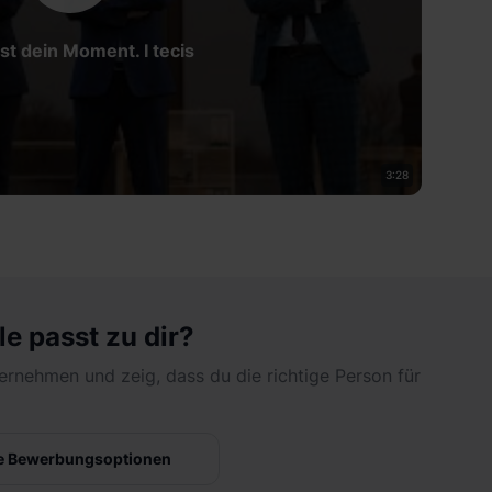
ist dein Moment. I tecis
3:28
le passt zu dir?
ernehmen und zeig, dass du die richtige Person für
e Bewerbungsoptionen