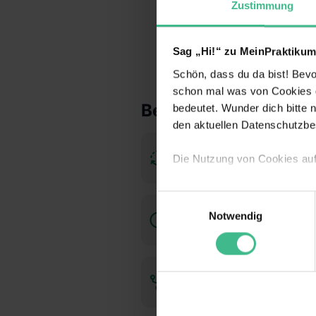
Zustimmung
Sag „Hi!“ zu MeinPraktikum
Schön, dass du da bist! Bevor
schon mal was von Cookies ge
Benefits
bedeutet. Wunder dich bitte n
den aktuellen Datenschutzb
Anschlusstätigkeit
Die Nutzung von Cookies au
möglich
Wir verwenden Cookies zur t
Einwilligungsauswahl
Webseite getroffenen Einstel
Flexible
Notwendig
(„Statistiken“), um Informat
Arbeitszeiten
und Analysen weiterzugeben u
Informationen möglicherweise
deiner Nutzung der Dienste 
Networking
Verwendungszwecken (ausgen
Auswahl über die Checkboxen 