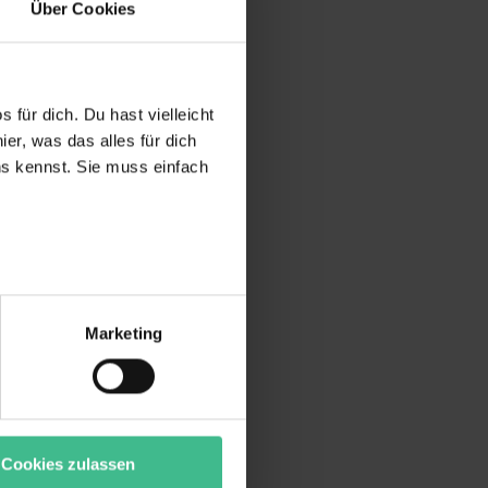
Über Cookies
 für dich. Du hast vielleicht
er, was das alles für dich
uns kennst. Sie muss einfach
r bei Benutzung der
bseite zu analysieren
Marketing
ür soziale Medien, Werbung
Unsere Partner führen diese
t oder die sie im Rahmen
“ stimmst du allen
wecke zulassen, triff deine
Cookies zulassen
rung von Cookies der