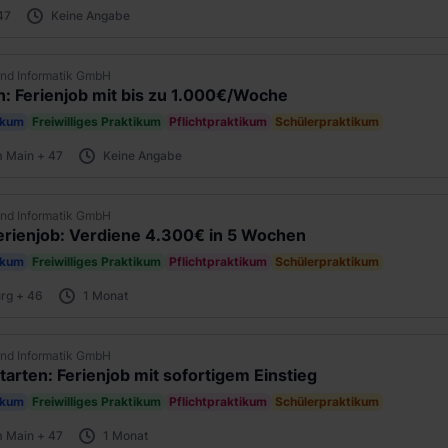
47
Keine Angabe
nd Informatik GmbH
en: Ferienjob mit bis zu 1.000€/Woche
ikum
Freiwilliges Praktikum
Pflichtpraktikum
Schülerpraktikum
m Main + 47
Keine Angabe
nd Informatik GmbH
erienjob: Verdiene 4.300€ in 5 Wochen
ikum
Freiwilliges Praktikum
Pflichtpraktikum
Schülerpraktikum
rg + 46
1 Monat
nd Informatik GmbH
starten: Ferienjob mit sofortigem Einstieg
ikum
Freiwilliges Praktikum
Pflichtpraktikum
Schülerpraktikum
m Main + 47
1 Monat