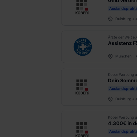
Geld verdie
Auslandsprakt
Duisburg + 
Ärzte der Welt e.
Assistenz F
München
Kober Werbung u
Dein Somme
Auslandsprakt
Duisburg + 
Kober Werbung u
4.300€ in d
Auslandsprakt