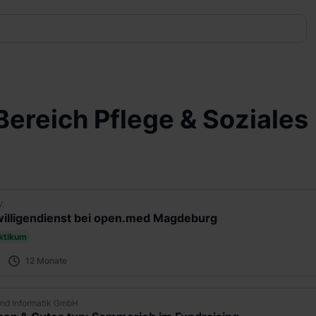
Bereich Pflege & Soziales
V.
illigendienst bei open.med Magdeburg
aktikum
12 Monate
nd Informatik GmbH