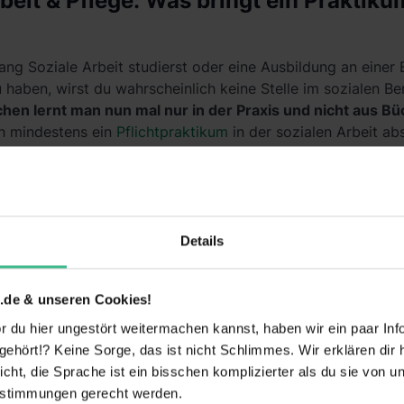
beit & Pflege: Was bringt ein Praktiku
ang Soziale Arbeit studierst oder eine Ausbildung an einer
haben, wirst du wahrscheinlich keine Stelle im sozialen B
n lernt man nun mal nur in der Praxis und nicht aus Bü
h mindestens ein
Pflichtpraktikum
in der sozialen Arbeit a
ialen Bereich aus diesem Grund enorm wichtig.
aktika aber noch weitere Vorteile für dich. Du sammelst
pr
deine Chancen auf eine gute Stelle steigert. Du
knüpfst K
ch später mal um einen Job bewerben kannst. Und außerdem 
Details
eren, ob der soziale Bereich überhaupt das Richtige für dic
außerdem trägst du viel Verantwortung.
.de & unseren Cookies!
 Arbeit: Was ist das?
 du hier ungestört weitermachen kannst, haben wir ein paar Infos
hört!? Keine Sorge, das ist nicht Schlimmes. Wir erklären dir hi
 Bereich anfangen möchtest, wird dir der Begriff
Vorprakti
icht, die Sprache ist ein bisschen komplizierter als du sie von 
schon begegnet sein. Bei nahezu allen sozialen Studiengän
estimmungen gerecht werden.
ikum nämlich eine
Grundvoraussetzung, um überhaupt zum