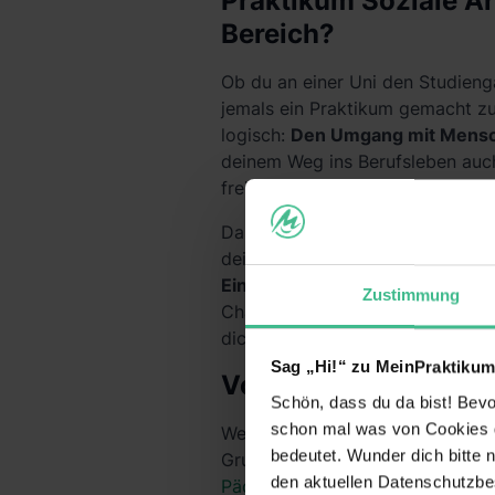
Praktikum Soziale Ar
Bereich?
Ob du an einer Uni den Studieng
jemals ein Praktikum gemacht zu 
logisch:
Den Umgang mit Mensche
deinem Weg ins Berufsleben auc
freiwillige Praktika sind im soz
Darüber hinaus haben soziale Pr
deinen
Lebenslauf
aufwertet und 
Einrichtungen
, bei denen du di
Zustimmung
Chance, noch einmal zu
reflekti
dich psychisch und körperlich, 
Sag „Hi!“ zu MeinPraktikum
Vorpraktikum Soziale
Schön, dass du da bist! Bevor
schon mal was von Cookies ge
Wenn du ein Studium im sozialen
bedeutet. Wunder dich bitte n
Grundpraktikum) wahrscheinlich 
den aktuellen Datenschutzb
Pädagogik
ist ein solches Prakt