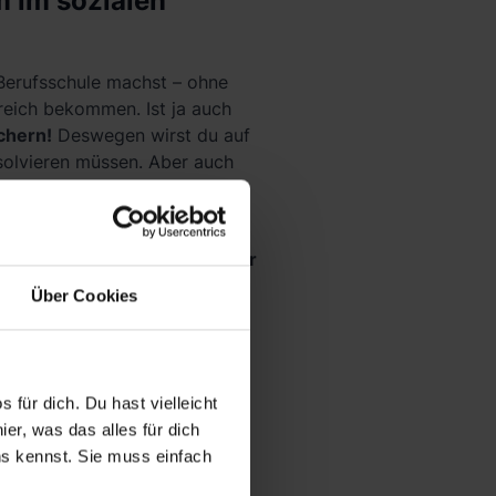
m im sozialen
 Berufsschule machst – ohne
ereich bekommen. Ist ja auch
chern!
Deswegen wirst du auf
bsolvieren müssen. Aber auch
aktische Berufserfahrung
, die
ontakte zu Unternehmen oder
bietet ein Praktikum dir die
Über Cookies
h ist
. Die Arbeit dort fordert
 für dich. Du hast vielleicht
er, was das alles für dich
kum
(oder manchmal auch
uns kennst. Sie muss einfach
gen wie Soziale Arbeit oder
 Studium zugelassen zu