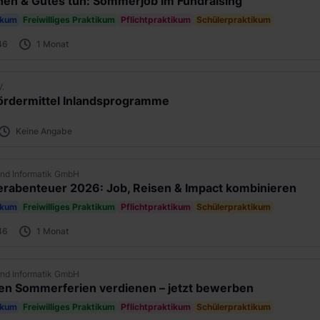
nen & Gutes tun: Sommerjob im Fundraising
ikum
Freiwilliges Praktikum
Pflichtpraktikum
Schülerpraktikum
46
1 Monat
V.
ördermittel Inlandsprogramme
Keine Angabe
nd Informatik GmbH
rabenteuer 2026: Job, Reisen & Impact kombinieren
ikum
Freiwilliges Praktikum
Pflichtpraktikum
Schülerpraktikum
46
1 Monat
nd Informatik GmbH
en Sommerferien verdienen – jetzt bewerben
ikum
Freiwilliges Praktikum
Pflichtpraktikum
Schülerpraktikum