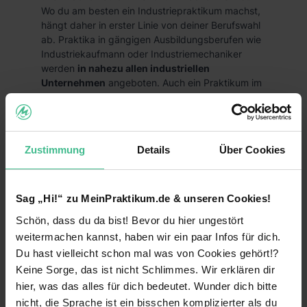
Wo du am besten ein Industriepraktikum machst,
hängt daher in erster Linie von deiner Berufswahl
ab. Praktika in gängigen Ausbildungsberufen wie
Industriekaufmann oder Industriemechaniker
werden
in nahezu allen industriellen
Unternehmen
angeboten. Auch ein Praktikum im
Industriedesign
gibt es bei den meisten
Unternehmen, die Konsumgüter herstellen.
Studierst du hingegen eine bestimmte
Fachrichtung wie
Chemie
oder
Pharmazie
, solltest
Zustimmung
Details
Über Cookies
du dich auch im jeweiligen Industriezweig nach
einem Industriepraktikum umschauen.
Beliebte Berufe in der Industrie
Sag „Hi!“ zu MeinPraktikum.de & unseren Cookies!
Produktentwickler/in
Schön, dass du da bist! Bevor du hier ungestört
weitermachen kannst, haben wir ein paar Infos für dich.
Qualitätsmanager/in
Du hast vielleicht schon mal was von Cookies gehört!?
Maschinenbauingenieur/in
Keine Sorge, das ist nicht Schlimmes. Wir erklären dir
hier, was das alles für dich bedeutet. Wunder dich bitte
Wirtschaftsingenieur/in
nicht, die Sprache ist ein bisschen komplizierter als du