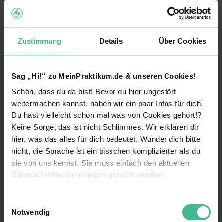
(Stand: 2026) überschreitest, bist du nämlich
lohnsteuerpflichtig
. Auch hier wird der Verdienst
aus all deinen Jobs zusammengerechnet.
Zustimmung
Details
Über Cookies
Die gute Nachricht: Du musst dann nicht deinen
gesamten Lohn versteuern, sondern nur den Teil,
der über dem Freibetrag liegt.
Sag „Hi!“ zu MeinPraktikum.de & unseren Cookies!
Werkstudent und Minijob: Steuerklassen
Schön, dass du da bist! Bevor du hier ungestört
Minijobs sind
grundsätzlich steuer- und
weitermachen kannst, haben wir ein paar Infos für dich.
sozialversicherungsfrei
. Achte aber darauf,
Du hast vielleicht schon mal was von Cookies gehört!?
dass du die Minijobgrenze von 603 Euro im Monat
Keine Sorge, das ist nicht Schlimmes. Wir erklären dir
nicht überschreitest – dann wird dein Job nämlich
hier, was das alles für dich bedeutet. Wunder dich bitte
steuerpflichtig. Und weil es sich dabei um einen
nicht, die Sprache ist ein bisschen komplizierter als du
Zweitjob handelt, wirst du direkt in
Steuerklasse
sie von uns kennst. Sie muss einfach den aktuellen
6
eingestuft. Das ist die Steuerklasse, bei der du
Datenschutzbestimmungen gerecht werden.
am meisten abdrücken musst – fast die Hälfte
deines Gehalts! Das gleiche gilt übrigens auch,
wenn du neben deinem Werkstudentenjob noch
Die Nutzung von Cookies auf MeinPraktikum.de
Einwilligungsauswahl
zwei oder mehr andere Jobs hast. Dann landest
Notwendig
du in Steuerklasse sofort in Steuerklasse 6.