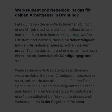
hierbei die Einwilligung zur Übermittlung deiner Daten in
die USA (Art. 49 Abs. 1 S. 1 lit. a) DS-GVO). Die USA
Werkstudent und Nebenjob: Ist das für
verfügen über kein angemessenes Datenschutzniveau
deinen Arbeitgeber in Ordnung?
(EuGH – Schrems II). Du kannst die von dir erteilte
Falls du neben deinem Werkstudentenjob noch
Einwilligung jederzeit mit Wirkung für die Zukunft ganz
einen Minijob machen möchtest, solltest du erst
oder teilweise über unsere Datenschutzerklärung unter
mal einen Blick in deinen
Arbeitsvertrag
werfen.
dem Punkt „Datenschutz-Einstellungen“ widerrufen.
Oft steht dort nämlich, dass
eine Nebentätigkeit
Weitere Informationen zu den einzelnen Cookies findest
mit dem Arbeitgeber abgesprochen werden
du durch Klick auf „Details zeigen“. Weitere
muss
. Tust du das nicht und nimmst einfach noch
einen Job an, kann das ein
Kündigungsgrund
Informationen:
Datenschutzerklärung
,
Impressum
.
sein!
Wenn in deinem Vertrag steht, dass du einen
weiteren Job mit deinem Arbeitgeber absprechen
sollst, solltest du das also auch auf jeden Fall tun.
Sprich deinen zuständigen Vorgesetzten einfach
mal darauf an – im Gegensatz zu Vollzeitjobs ist
eine Nebentätigkeit bei Werkstudentinnen und
Werkstudenten
in der Regel kein Problem
.