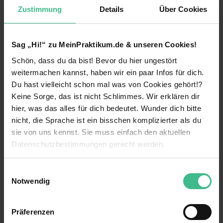
Hamburg
die freie Wahl: Du kannst dich an der
Zustimmung
Details
Über Cookies
Universität Hamburg, der mit über 40.000
Studentinnen und Studenten größten Hochschule
der Hansestadt, einschreiben oder an einer von
Sag „Hi!“ zu MeinPraktikum.de & unseren Cookies!
mehreren privaten Unis. Hamburg ist einer der
Hauptstandorte für
Psychologie
in ganz
Schön, dass du da bist! Bevor du hier ungestört
Deutschland. Und übrigens nicht nur für
weitermachen kannst, haben wir ein paar Infos für dich.
Psychologie: Auch für
Medien-Praktika
oder
Du hast vielleicht schon mal was von Cookies gehört!?
Praktika im Marketing
ist Hamburg die ideale
Keine Sorge, das ist nicht Schlimmes. Wir erklären dir
Anlaufstelle.
hier, was das alles für dich bedeutet. Wunder dich bitte
Im Laufe deines Psychologie-Studiums in
nicht, die Sprache ist ein bisschen komplizierter als du
Hamburg wirst du mindestens ein
sie von uns kennst. Sie muss einfach den aktuellen
Pflichtpraktikum
machen müssen. Darüber hinaus
Datenschutzbestimmungen gerecht werden.
ist es immer sinnvoll, freiwillige Praktika in den
Semesterferien zu absolvieren. Dafür gibt es
Die Nutzung von Cookies auf MeinPraktikum.de
mehrere Gründe: Du sammelst wichtige
Einwilligungsauswahl
Berufserfahrung, mit der du auch einen
Notwendig
Lebenslauf aufwertest und knüpfst wertvolle
Wir verwenden Cookies zur technischen Funktion
Kontakte für deine Zukunft. Außerdem erhältst du
unserer Webseite („Notwendig“), um von dir bei
im Psychologie-Praktikum in Hamburg ein
Präferenzen
Benutzung der Webseite getroffenen Einstellungen zu
realistisches Bild vom Arbeitsalltag in diesem