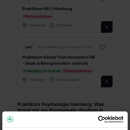
Praktikum HR // Hamburg
Pflichtpraktikum
Hamburg
6 Monate
PricewaterhouseCoopers GmbH WPG
Praktikum Global Transformation HR
- Deals & Reorganisation (w/m/d)
Freiwilliges Praktikum
Pflichtpraktikum
Hamburg
Keine Angabe
Praktikum Psychologie Hamburg: Was
bringt mir ein Psychologie-Studium in
Hamburg?
Wenn du Psychologie studieren willst, hast du in