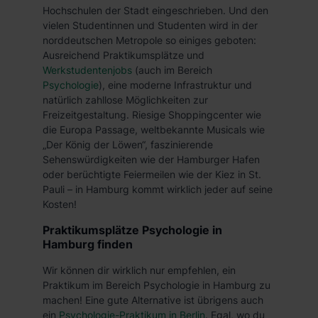
Hochschulen der Stadt eingeschrieben. Und den
(EuGH – Schrems II). Du kannst die von dir erteilte
vielen Studentinnen und Studenten wird in der
Einwilligung jederzeit mit Wirkung für die Zukunft ganz
norddeutschen Metropole so einiges geboten:
oder teilweise über unsere Datenschutzerklärung unter
Ausreichend Praktikumsplätze und
dem Punkt „Datenschutz-Einstellungen“ widerrufen.
Werkstudentenjobs
(auch im Bereich
Weitere Informationen zu den einzelnen Cookies findest
Psychologie
), eine moderne Infrastruktur und
du durch Klick auf „Details zeigen“. Weitere
natürlich zahllose Möglichkeiten zur
Informationen:
Datenschutzerklärung
,
Impressum
.
Freizeitgestaltung. Riesige Shoppingcenter wie
die Europa Passage, weltbekannte Musicals wie
„Der König der Löwen“, faszinierende
Sehenswürdigkeiten wie der Hamburger Hafen
oder berüchtigte Feiermeilen wie der Kiez in St.
Pauli – in Hamburg kommt wirklich jeder auf seine
Kosten!
Praktikumsplätze Psychologie in
Hamburg finden
Wir können dir wirklich nur empfehlen, ein
Praktikum im Bereich Psychologie in Hamburg zu
machen! Eine gute Alternative ist übrigens auch
ein
Psychologie-Praktikum in Berlin
. Egal, wo du