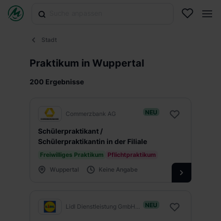
Stadt
Praktikum in Wuppertal
200 Ergebnisse
NEU
Commerzbank AG
Schülerpraktikant /
Schülerpraktikantin in der Filiale
Freiwilliges Praktikum
Pflichtpraktikum
Wuppertal
Keine Angabe
NEU
Lidl Dienstleistung GmbH & Co. KG