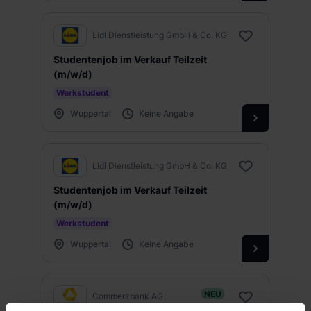
Lidl Dienstleistung GmbH & Co. KG
Studentenjob im Verkauf Teilzeit
(m/w/d)
Werkstudent
Wuppertal
Keine Angabe
Lidl Dienstleistung GmbH & Co. KG
Studentenjob im Verkauf Teilzeit
(m/w/d)
Werkstudent
Wuppertal
Keine Angabe
NEU
Commerzbank AG