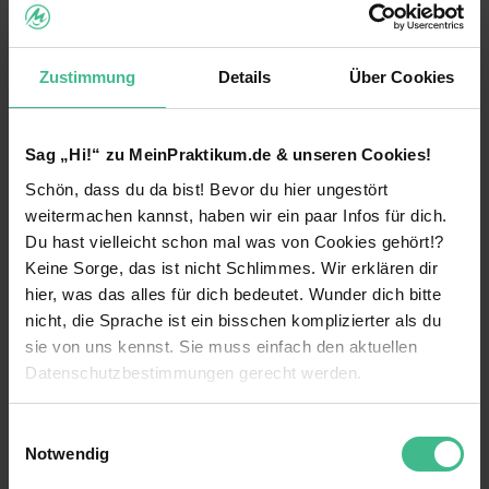
Schülerpraktikant /
Schülerpraktikantin in der Filiale
Freiwilliges Praktikum
Pflichtpraktikum
Zustimmung
Details
Über Cookies
Remscheid
Keine Angabe
Sag „Hi!“ zu MeinPraktikum.de & unseren Cookies!
Lidl Dienstleistung GmbH & Co. KG
Schön, dass du da bist! Bevor du hier ungestört
weitermachen kannst, haben wir ein paar Infos für dich.
Studentenjob im Verkauf Teilzeit
Du hast vielleicht schon mal was von Cookies gehört!?
(m/w/d)
Keine Sorge, das ist nicht Schlimmes. Wir erklären dir
Werkstudent
hier, was das alles für dich bedeutet. Wunder dich bitte
Wuppertal
Keine Angabe
nicht, die Sprache ist ein bisschen komplizierter als du
sie von uns kennst. Sie muss einfach den aktuellen
Datenschutzbestimmungen gerecht werden.
Weitere Ergebnisse anzeigen
Die Nutzung von Cookies auf MeinPraktikum.de
Einwilligungsauswahl
Wuppertal: Praktikum 2026 finden
Notwendig
Wir verwenden Cookies zur technischen Funktion