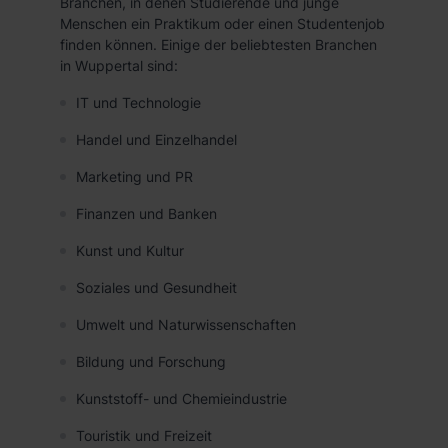
Branchen, in denen Studierende und junge
die USA (Art. 49 Abs. 1 S. 1 lit. a) DS-GVO). Die USA
Menschen ein Praktikum oder einen Studentenjob
finden können. Einige der beliebtesten Branchen
verfügen über kein angemessenes Datenschutzniveau
in Wuppertal sind:
(EuGH – Schrems II). Du kannst die von dir erteilte
Einwilligung jederzeit mit Wirkung für die Zukunft ganz
IT und Technologie
oder teilweise über unsere Datenschutzerklärung unter
Handel und Einzelhandel
dem Punkt „Datenschutz-Einstellungen“ widerrufen.
Weitere Informationen zu den einzelnen Cookies findest
Marketing und PR
du durch Klick auf „Details zeigen“. Weitere
Informationen:
Datenschutzerklärung
,
Impressum
.
Finanzen und Banken
Kunst und Kultur
Soziales und Gesundheit
Umwelt und Naturwissenschaften
Bildung und Forschung
Kunststoff- und Chemieindustrie
Touristik und Freizeit