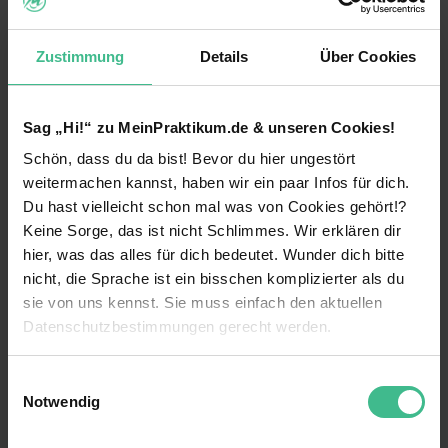
Kontaktperson
Nele-Sophie Sittmann
Zustimmung
Details
Über Cookies
HR Manager*in
nele-sophie.sittmann@otto.de
Sag „Hi!“ zu MeinPraktikum.de & unseren Cookies!
040 64614602
Schön, dass du da bist! Bevor du hier ungestört
weitermachen kannst, haben wir ein paar Infos für dich.
LinkedIn
Du hast vielleicht schon mal was von Cookies gehört!?
Keine Sorge, das ist nicht Schlimmes. Wir erklären dir
hier, was das alles für dich bedeutet. Wunder dich bitte
Fakten
nicht, die Sprache ist ein bisschen komplizierter als du
sie von uns kennst. Sie muss einfach den aktuellen
Familienunternehmen
Unternehmensart
Datenschutzbestimmungen gerecht werden.
1949
Gründungsjahr
Die Nutzung von Cookies auf MeinPraktikum.de
Einwilligungsauswahl
Notwendig
4.900
Mitarbeiter
Wir verwenden Cookies zur technischen Funktion
unserer Webseite („Notwendig“), um von dir bei