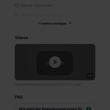
Eigener Arbeitsplatz
Einführungsveranstaltung
11 weitere anzeigen
Flexible Arbeitszeiten
Kantine
Videos
Mitarbeiterevents
Mitarbeiterrabatte
Parkplatz
Unterstützung bei der Wohnungssuche
3:28
Zuschuss für öffentliche Verkehrsmittel
Persönliche Entwicklung bei OTTO | OTTO Jobs
Weiterbildungsmaßnahmen
FAQ
Verantwortung
Wie sieht der Bewerbungsprozess für