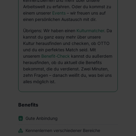
kennenzulernen und mehr über unsere
die USA (Art. 49 Abs. 1 S. 1 lit. a) DS-GVO). Die USA
Arbeitswelt zu erfahren. Oder du kommst zu
verfügen über kein angemessenes Datenschutzniveau
einem unserer
Events
– wir freuen uns auf
(EuGH – Schrems II). Du kannst die von dir erteilte
einen persönlichen Austausch mit dir.
Einwilligung jederzeit mit Wirkung für die Zukunft ganz
Übrigens: Wir haben einen
Kulturmatcher
. Da
oder teilweise über unsere Datenschutzerklärung unter
kannst du ganz easy mehr über unsere
dem Punkt „Datenschutz-Einstellungen“ widerrufen.
Kultur herausfinden und checken, ob OTTO
Weitere Informationen zu den einzelnen Cookies findest
und du ein perfektes Match seid. Mit
du durch Klick auf „Details zeigen“. Weitere
unserem
Benefit-Check
kannst du außerdem
Informationen:
Datenschutzerklärung
,
Impressum
.
herausfinden, ob du aktuell die Benefits
bekommst, die du verdienst. Zwei Minuten,
zehn Fragen – danach weißt du, was bei uns
alles möglich ist.
Benefits
Gute Anbindung
Kennenlernen verschiedener Bereiche