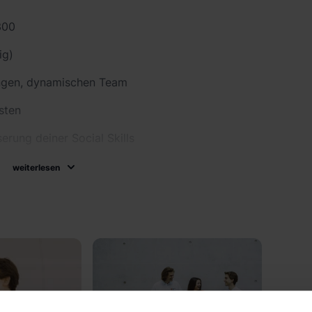
300
ig)
ngen, dynamischen Team
sten
rung deiner Social Skills
ntives
weiterlesen
 für deinen Lebenslauf
w. Level C1)