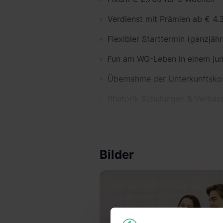
Verdienst mit Prämien ab € 4.
Flexibler Starttermin (ganzjähr
Fun am WG-Leben in einem ju
Übernahme der Unterkunftsko
Rhetorik Schulungen & Verbesse
Firmenevents & attraktive Ince
Praktikumsbestätigung/Zeugnis
Bilder
Wir wünschen uns:
Deutsch als Muttersprache (bz
Mindestalter: 18 Jahre
4-5 Wochen Zeit