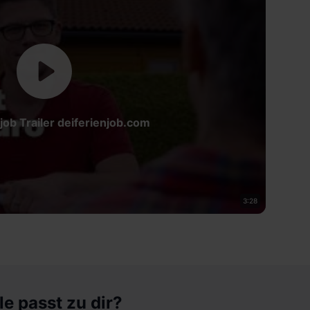
job Trailer deiferienjob.com
3:28
le passt zu dir?