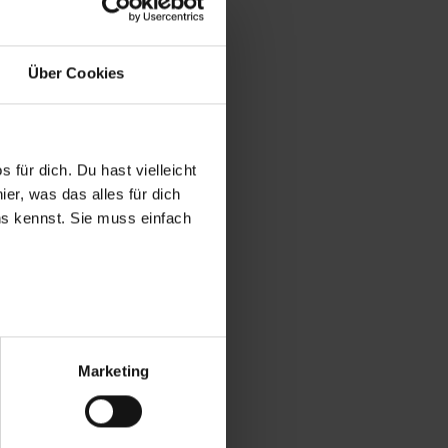
Über Cookies
 für dich. Du hast vielleicht
er, was das alles für dich
uns kennst. Sie muss einfach
r bei Benutzung der
bseite zu analysieren
Marketing
ür soziale Medien, Werbung
Unsere Partner führen diese
t oder die sie im Rahmen