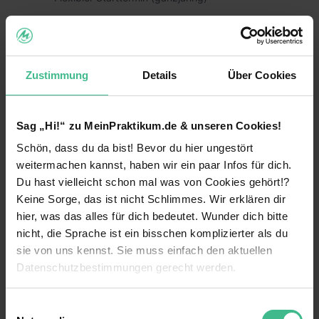
Fun am WG-Leben in einem jungen,
dynamischen Team
Übernahme der Unterkunftskosten
Zustimmung
Details
Über Cookies
weiterlesen
Rhetorik Schulungen & Verbesserung deiner
Social Skills
Sag „Hi!“ zu MeinPraktikum.de & unseren Cookies!
Benefits
Firmenevents & attraktive Incentives
Schön, dass du da bist! Bevor du hier ungestört
Praktikumsbestätigung/Zeugnis für deinen
Weiterbildungsmaßnahmen
weitermachen kannst, haben wir ein paar Infos für dich.
Lebenslauf
Du hast vielleicht schon mal was von Cookies gehört!?
Einführungsveranstaltung
Keine Sorge, das ist nicht Schlimmes. Wir erklären dir
Wir wünschen uns:
hier, was das alles für dich bedeutet. Wunder dich bitte
Flexible Arbeitszeiten
Deutsch als Muttersprache (bzw. Level C1)
nicht, die Sprache ist ein bisschen komplizierter als du
Wohnung wird vom Unternehmen gestellt
sie von uns kennst. Sie muss einfach den aktuellen
Mindestalter: 18 Jahre
Datenschutzbestimmungen gerecht werden.
13 weitere anzeigen
Mitarbeiterevents
4-5 Wochen Zeit
Die Nutzung von Cookies auf MeinPraktikum.de
Mentoring
Work & Travel: Einsatz in Bayern oder Baden-
Einwilligungsauswahl
Videos