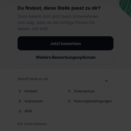
„Präferenzen“, „Statistiken“ und „Marketing“ umfasst
Du findest, diese Stelle passt zu dir?
hierbei die Einwilligung zur Übermittlung deiner Daten in
die USA (Art. 49 Abs. 1 S. 1 lit. a) DS-GVO). Die USA
Dann bewirb dich jetzt beim Unternehmen
und zeig, dass du die richtige Person für
verfügen über kein angemessenes Datenschutzniveau
diesen Job bist!
(EuGH – Schrems II). Du kannst die von dir erteilte
Einwilligung jederzeit mit Wirkung für die Zukunft ganz
Jetzt bewerben
oder teilweise über unsere Datenschutzerklärung unter
dem Punkt „Datenschutz-Einstellungen“ widerrufen.
Weitere Bewerbungsoptionen
Weitere Informationen zu den einzelnen Cookies findest
du durch Klick auf „Details zeigen“. Weitere
Informationen:
Datenschutzerklärung
,
Impressum
.
MeinPraktikum.de
Kontakt
Datenschutz
Impressum
Nutzungsbedingungen
AGB
Für Unternehmen