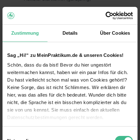
Fun am WG-Leben in einem jungen,
dynamischen Team
Übernahme der Unterkunftskosten
Zustimmung
Details
Über Cookies
weiterlesen
Rhetorik Schulungen & Verbesserung deiner
Social Skills
Sag „Hi!“ zu MeinPraktikum.de & unseren Cookies!
Benefits
Firmenevents & attraktive Incentives
Schön, dass du da bist! Bevor du hier ungestört
Praktikumsbestätigung/Zeugnis für deinen
Weiterbildungsmaßnahmen
weitermachen kannst, haben wir ein paar Infos für dich.
Lebenslauf
Du hast vielleicht schon mal was von Cookies gehört!?
Einführungsveranstaltung
Keine Sorge, das ist nicht Schlimmes. Wir erklären dir
Wir wünschen uns:
hier, was das alles für dich bedeutet. Wunder dich bitte
Flexible Arbeitszeiten
Deutsch als Muttersprache (bzw. Level C1)
nicht, die Sprache ist ein bisschen komplizierter als du
Wohnung wird vom Unternehmen gestellt
sie von uns kennst. Sie muss einfach den aktuellen
Mindestalter: 18 Jahre
Datenschutzbestimmungen gerecht werden.
13 weitere anzeigen
Mitarbeiterevents
4-5 Wochen Zeit
Die Nutzung von Cookies auf MeinPraktikum.de
Mentoring
Work & Travel: Einsatz in Bayern oder Baden-
Einwilligungsauswahl
Videos