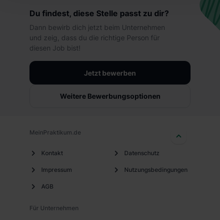
„Präferenzen“, „Statistiken“ und „Marketing“ umfasst
Du findest, diese Stelle passt zu dir?
hierbei die Einwilligung zur Übermittlung deiner Daten in
die USA (Art. 49 Abs. 1 S. 1 lit. a) DS-GVO). Die USA
Dann bewirb dich jetzt beim Unternehmen
und zeig, dass du die richtige Person für
verfügen über kein angemessenes Datenschutzniveau
diesen Job bist!
(EuGH – Schrems II). Du kannst die von dir erteilte
Einwilligung jederzeit mit Wirkung für die Zukunft ganz
Jetzt bewerben
oder teilweise über unsere Datenschutzerklärung unter
dem Punkt „Datenschutz-Einstellungen“ widerrufen.
Weitere Bewerbungsoptionen
Weitere Informationen zu den einzelnen Cookies findest
du durch Klick auf „Details zeigen“. Weitere
Informationen:
Datenschutzerklärung
,
Impressum
.
MeinPraktikum.de
Kontakt
Datenschutz
Impressum
Nutzungsbedingungen
AGB
Für Unternehmen