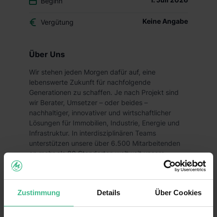
Beginn
Keine Angabe
Vergütung
Über Uns
Wir stehen jeden Morgen dafür auf, eine
lebenswerte Zukunft für nachfolgende
Generationen zu schaffen. Je nach Projekt sind
wir Berater, Umsetzer – oder beides –
nachhaltiger, innovativer und wirtschaftlicher
Lösungen für Immobilien, Industrie, Energie und
Infrastruktur. In interdisziplinären Teams
unterstützen unsere über 6.500 Mitarbeitenden
an mehr als 80 Standorten weltweit unsere
Kunden. Wir denken visionär und realistisch. Wir
arbeiten eigenständig und im Team. Mit
Leidenschaft und modernsten Technologien. We
Zustimmung
Details
Über Cookies
unite. Join us at Dreso and let’s create a world we
want to live in.