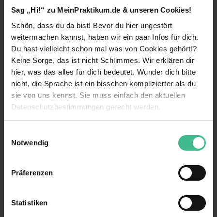
Deine Aufgaben
Sag „Hi!“ zu MeinPraktikum.de & unseren Cookies!
Begeisterst du dich für Projektmanagement und
Schön, dass du da bist! Bevor du hier ungestört
die Steuerung von Bauvorhaben und möchtest
weitermachen kannst, haben wir ein paar Infos für dich.
Verantwortung übernehmen? Dann bewirb dich
Du hast vielleicht schon mal was von Cookies gehört!?
weiterlesen
jetzt und gestalte die Zukunft der Baubranche
Keine Sorge, das ist nicht Schlimmes. Wir erklären dir
mit! Nutze die Chance, optimale Voraussetzungen
hier, was das alles für dich bedeutet. Wunder dich bitte
für deine Karriere zu schaffen und dein Netzwerk
Benefits
nicht, die Sprache ist ein bisschen komplizierter als du
nachhaltig auszubauen!
sie von uns kennst. Sie muss einfach den aktuellen
Mentoring
Unterstützung im Projektmanagement durch
Datenschutzbestimmungen gerecht werden.
Steuerung von Terminen, Kosten, Qualität und
Kennenlernen verschiedener Bereiche
Projektabläufen
Die Nutzung von Cookies auf MeinPraktikum.de
Einwilligungsauswahl
Weiterbildungsmaßnahmen
Mitwirkung im Vertragsmanagement sowie bei
Notwendig
Ausschreibungen, Vergaben und
Wir verwenden Cookies zur technischen Funktion
Verantwortung
Architektenwettbewerben
unserer Webseite („Notwendig“), um von dir bei
Präferenzen
10 weitere anzeigen
Kostenlose Getränke
Benutzung der Webseite getroffenen Einstellungen zu
Erstellung und Aufbereitung von
speichern ( „Präferenzen“), die Zugriffe auf unsere
Präsentationen, Terminplänen,
Anschlusstätigkeit möglich
Kontaktperson
Budgetübersichten und Projektunterlagen
Webseite zu analysieren („Statistiken“), um
Statistiken
Informationen zu deiner Verwendung unserer Website an
Networking
Irini Nikolakakis
Organisation und Begleitung von