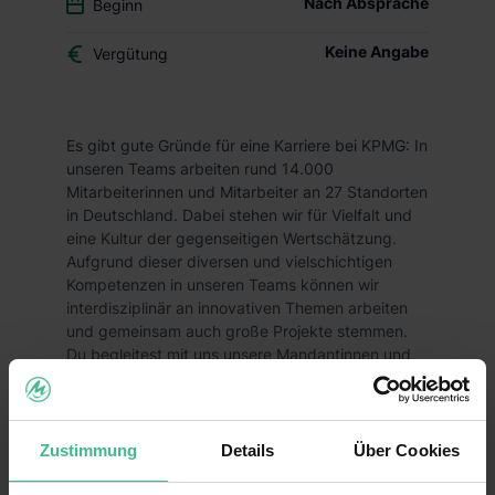
Nach Absprache
Beginn
Keine Angabe
Vergütung
Es gibt gute Gründe für eine Karriere bei KPMG: In
unseren Teams arbeiten rund 14.000
Mitarbeiterinnen und Mitarbeiter an 27 Standorten
in Deutschland. Dabei stehen wir für Vielfalt und
eine Kultur der gegenseitigen Wertschätzung.
Aufgrund dieser diversen und vielschichtigen
Kompetenzen in unseren Teams können wir
interdisziplinär an innovativen Themen arbeiten
und gemeinsam auch große Projekte stemmen.
Du begleitest mit uns unsere Mandantinnen und
Mandanten in den Bereichen Wirtschaftsprüfung,
Steuerberatung und Consulting, oder agierst
hinter den Kulissen in Central Services. Wir
suchen Talente, die gemeinsam mit uns die
Zustimmung
Details
Über Cookies
Herausforderungen von morgen angehen wollen.
Schon gewusst? Wir stellen nicht nur