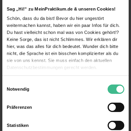
Absolventinnen und Absolventen aus dem Bereich
Sag „Hi!“ zu MeinPraktikum.de & unseren Cookies!
Wirtschaftswissenschaften ein. Auch motivierte
Absolventinnen und Absolventen und (Young)
Schön, dass du da bist! Bevor du hier ungestört
Professionals mit naturwissenschaftlichem
weitermachen kannst, haben wir ein paar Infos für dich.
Hintergrund (Mathematik, Physik oder Informatik)
weiterlesen
Du hast vielleicht schon mal was von Cookies gehört!?
erwarten bei uns spannende Projekte.
Keine Sorge, das ist nicht Schlimmes. Wir erklären dir
hier, was das alles für dich bedeutet. Wunder dich bitte
Benefits
Als Werkstudent (w/m/d) Risk & Compliance bist
nicht, die Sprache ist ein bisschen komplizierter als du
Du hautnah am Puls des spannenden
Gute Anbindung
sie von uns kennst. Sie muss einfach den aktuellen
Tagesgeschehens dabei und kannst Dein
Datenschutzbestimmungen gerecht werden.
Theoriewissen in der Praxis unter Beweis stellen.
Kennenlernen verschiedener Bereiche
In herausfordernden Aufgaben von der
Die Nutzung von Cookies auf MeinPraktikum.de
Konzeptionierung, Implementierung oder Prüfung
Einwilligungsauswahl
Weiterbildungsmaßnahmen
von Risiko- oder Compliance Management
Notwendig
Systemen kannst Du Deinen Wissenshorizont
Eigener Arbeitsplatz
Wir verwenden Cookies zur technischen Funktion
erweitern und vertiefen.
unserer Webseite („Notwendig“), um von dir bei
13 weitere anzeigen
Einführungsveranstaltung
Präferenzen
Benutzung der Webseite getroffenen Einstellungen zu
Gestalte bereits als Werkstudent (w/m/d) im
speichern ( „Präferenzen“), die Zugriffe auf unsere
Bereich Risikomanagement das spannende und
Kantine
Kontaktperson
Webseite zu analysieren („Statistiken“), um
abwechslungsreiche Tagesgeschehen mit und
Statistiken
verwandle Dein Theoriewissen in wertvolle
Mitarbeiterevents
Informationen zu deiner Verwendung unserer Website an