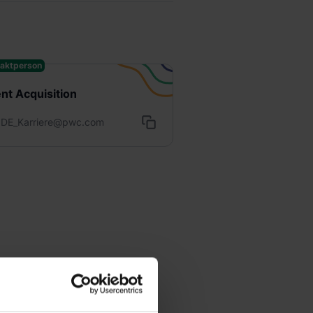
aktperson
ent Acquisition
DE_Karriere@pwc.com