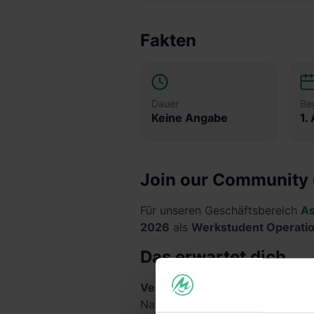
Fakten
Dauer
Be
Keine Angabe
1.
Join our Community 
Für unseren Geschäftsbereich
As
2026
als
Werkstudent Operatio
Das erwartet dich
Veranstaltungsmanagement
– D
Nachbereitung interner Veransta