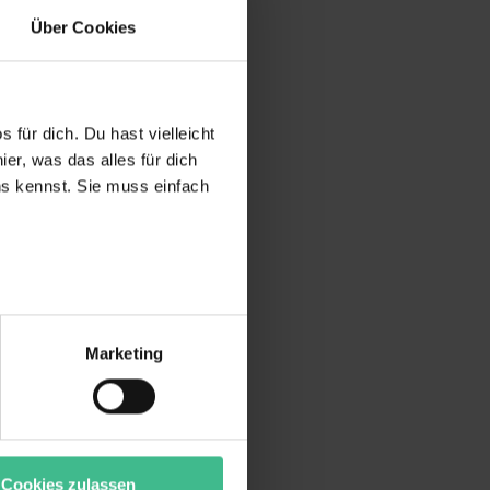
Über Cookies
 für dich. Du hast vielleicht
er, was das alles für dich
uns kennst. Sie muss einfach
r bei Benutzung der
bseite zu analysieren
Marketing
ür soziale Medien, Werbung
Unsere Partner führen diese
t oder die sie im Rahmen
“ stimmst du allen
wecke zulassen, triff deine
Cookies zulassen