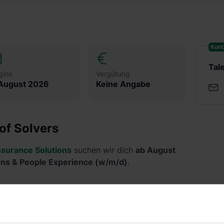
Kont
Tal
ginn
Vergütung
 August 2026
Keine Angabe
of Solvers
surance Solutions
suchen wir dich
ab August
ns & People Experience (w/m/d)
.
u unterstützt bei der Planung, Durchführung und
ltungen (z.B. Schulungen für Fachkräfte und neue