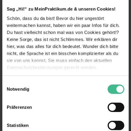
Absolventinnen und Absolventen aus dem Bereich
Sag „Hi!“ zu MeinPraktikum.de & unseren Cookies!
Wirtschaftswissenschaften ein. Auch motivierte
Absolventinnen und Absolventen und (Young)
Schön, dass du da bist! Bevor du hier ungestört
Professionals mit naturwissenschaftlichem
weitermachen kannst, haben wir ein paar Infos für dich.
Hintergrund (Mathematik, Physik oder Informatik)
weiterlesen
Du hast vielleicht schon mal was von Cookies gehört!?
erwarten bei uns spannende Projekte.
Keine Sorge, das ist nicht Schlimmes. Wir erklären dir
hier, was das alles für dich bedeutet. Wunder dich bitte
Benefits
Du willst wissen, was moderne Wirtschaftsprüfung
nicht, die Sprache ist ein bisschen komplizierter als du
heute ausmacht und die DANN eines
Gute Anbindung
sie von uns kennst. Sie muss einfach den aktuellen
Unternehmens genau verstehen? Als
Datenschutzbestimmungen gerecht werden.
Werkstudent:in im Bereich Audit /
Kennenlernen verschiedener Bereiche
Wirtschaftsprüfung bist Du mittendrin, wenn es
Die Nutzung von Cookies auf MeinPraktikum.de
darum geht, Jahresabschlüsse zu prüfen,
Einwilligungsauswahl
Weiterbildungsmaßnahmen
Geschäftsmodelle zu verstehen und digitale
Notwendig
Prüfprozesse mitzugestalten.
Eigener Arbeitsplatz
Wir verwenden Cookies zur technischen Funktion
unserer Webseite („Notwendig“), um von dir bei
13 weitere anzeigen
Unterstütze Dein Team für
mindestens 6 Monate
Einführungsveranstaltung
Präferenzen
Benutzung der Webseite getroffenen Einstellungen zu
für 3–19,5 Stunden pro Woche, in den
speichern ( „Präferenzen“), die Zugriffe auf unsere
Semesterferien gerne bis zu 40 Stunden. Dein
Kantine
Kontaktperson
Webseite zu analysieren („Statistiken“), um
Einstieg sollte idealerweise in der
Busy Season
Statistiken
(Oktober–März) liegen. Starte Deine
Mitarbeiterevents
Informationen zu deiner Verwendung unserer Website an