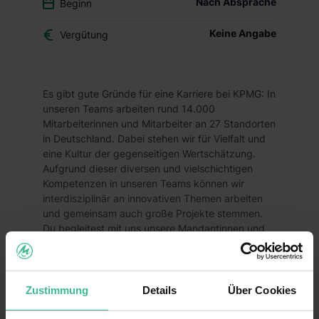
Nach Absprache
Beginn
Keine Angabe
Vergütung
Es gibt gute Gründe für eine Karriere bei KPMG: In
unseren Teams arbeiten rund 14.000
Mitarbeiterinnen und Mitarbeiter an 27 Standorten
in Deutschland. Dabei stehen wir für Vielfalt und
eine Kultur der gegenseitigen Wertschätzung.
Aufgrund dieser diversen und vielschichtigen
Kompetenzen in unseren Teams können wir
interdisziplinär an innovativen Themen arbeiten
und gemeinsam auch große Projekte stemmen.
Du begleitest mit uns unsere Mandantinnen und
Mandanten in den Bereichen Wirtschaftsprüfung,
Steuerberatung und Consulting, oder agierst
hinter den Kulissen in Central Services. Wir
suchen Talente, die gemeinsam mit uns die
Zustimmung
Details
Über Cookies
Herausforderungen von morgen angehen wollen.
Schon gewusst? Wir stellen nicht nur