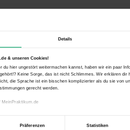
 Tickets
besserungen
Details
tslehre, der Wirtschaftswissenschaften, der
ichbaren Studienrichtung
weiterlesen
.de & unseren Cookies!
tes Vorgehen
 du hier ungestört weitermachen kannst, haben wir ein paar Infos
hört!? Keine Sorge, das ist nicht Schlimmes. Wir erklären dir hi
icht, die Sprache ist ein bisschen komplizierter als du sie von 
estimmungen gerecht werden.
ng
Eigener
Betriebssport
Arbeitsplatz
f MeinPraktikum.de
nche und Jobs mit Verantwortung
echnischen Funktion unserer Webseite („Notwendig“), um von di
Flexible
etzwerk & Events
Kantine
lungen zu speichern ( „Präferenzen“), die Zugriffe auf unsere We
Arbeitszeiten
Präferenzen
Statistiken
ionen zu deiner Verwendung unserer Website an unsere Partner f