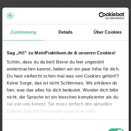
Was du bei uns machst:
Du hilfst bei der Weiterentwicklung unserer
Recruitingprozesse und trägst so aktiv zu
weiterlesen
Zustimmung
Details
Über Cookies
unseren Zielen bei. 💡
Du bist für die Direktansprache der Kandidaten
Bilder
zuständig. 🎯
Sag „Hi!“ zu MeinPraktikum.de & unseren Cookies!
Deine strukturierte Arbeitsweise zeigst du bei der
Schön, dass du da bist! Bevor du hier ungestört
Koordination und Durchführung von
weitermachen kannst, haben wir ein paar Infos für dich.
Bewerberinterviews. 📋
Du hast vielleicht schon mal was von Cookies gehört!?
Keine Sorge, das ist nicht Schlimmes. Wir erklären dir
Du erstellst Stellenausschreibungen im coolen
Employer-Branding-Design. 🎨
hier, was das alles für dich bedeutet. Wunder dich bitte
nicht, die Sprache ist ein bisschen komplizierter als du
Die Pflege und Strukturierung unseres
sie von uns kennst. Sie muss einfach den aktuellen
Personalmanagementsystems und der
Datenschutzbestimmungen gerecht werden.
Benefits
Datenbanken gehören zu deinen Aufgaben. 📊
Du erarbeitest Präsentationen und stellst sie dem
Gute Anbindung
Die Nutzung von Cookies auf MeinPraktikum.de
Einwilligungsauswahl
Team vor. 🎤