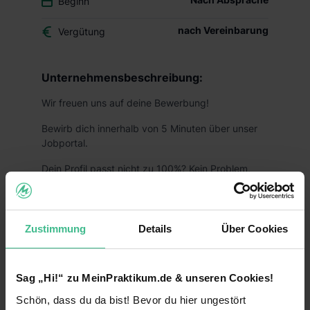
Beginn
nach Vereinbarung
Vergütung
Unternehmensbeschreibung:
Wir freuen uns auf deine Bewerbung!
Bewirb dich innerhalb von 5 Minuten über unser
Jobportal.
Dein Profil passt nicht zu 100%? Kein Problem,
bewirb dich gerne trotzdem! Wir unterstützen
deine fachliche & persönliche Weiterentwicklung
on the job.
Zustimmung
Details
Über Cookies
Mehr zu unserem Bewerbungsprozess findest du
hier
.
Sag „Hi!“ zu MeinPraktikum.de & unseren Cookies!
Bitte beachte, dass wir aus
datenschutzrechtlichen Gründen keine
Schön, dass du da bist! Bevor du hier ungestört
Bewerbungen per Mail annehmen.