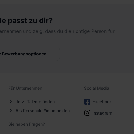
it einem Studium der Informatik,
haftsingenieurwesens oder der
le passt zu dir?
erste Erfahrungen mit aktueller Daten-
ernehmen und zeig, dass du die richtige Person für
MS Power BI, Tableau oder Qlik Sense) mit.
oder Visual Basic for Applications (VBA) sind für
e Bewerbungsoptionen
m Designen von Prompts.
eutschkenntnisse.
Für Unternehmen
Social Media
gen und Deine methodische Vorgehensweise
b.
Jetzt Talente finden
Facebook
Als Personaler*in anmelden
Instagram
u von Beginn an voll bei uns durchstarten
Sie haben Fragen?
it strukturierten Onboarding-Maßnahmen während