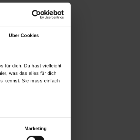
Über Cookies
 für dich. Du hast vielleicht
er, was das alles für dich
uns kennst. Sie muss einfach
r bei Benutzung der
bseite zu analysieren
Marketing
ür soziale Medien, Werbung