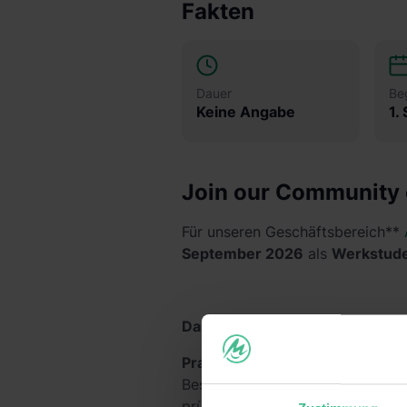
Fakten
Dauer
Be
Keine Angabe
1.
Join our Community 
Für unseren Geschäftsbereich**
September 2026
als
Werkstude
Das erwartet dich
Praxiserfahrungen
– Im Accelera
Bestandteil unseres PwC Teams 
prüfungsnahen Beratung kennen.