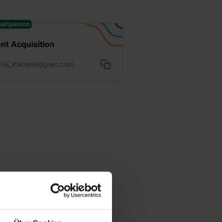
aktperson
ent Acquisition
DE_Karriere@pwc.com