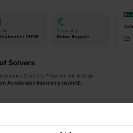
Kont
Tal
ginn
Vergütung
 September 2026
Keine Angabe
of Solvers
Assurance Solutions
**suchen wir dich ab
nt Accelerated Internship (w/m/d)
.
ted Internship Programm lernst du als fester
die Themenbereiche der Wirtschaftsprüfung und