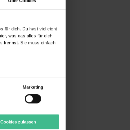
Über Cookies
 für dich. Du hast vielleicht
er, was das alles für dich
uns kennst. Sie muss einfach
r bei Benutzung der
bseite zu analysieren
Marketing
ür soziale Medien, Werbung
Unsere Partner führen diese
t oder die sie im Rahmen
“ stimmst du allen
wecke zulassen, triff deine
Cookies zulassen
rung von Cookies der