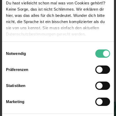
Du hast vielleicht schon mal was von Cookies gehört!?
Keine Sorge, das ist nicht Schlimmes. Wir erklären dir
weiterlesen
hier, was das alles für dich bedeutet. Wunder dich bitte
nicht, die Sprache ist ein bisschen komplizierter als du
sie von uns kennst. Sie muss einfach den aktuellen
Benefits
Datenschutzbestimmungen gerecht werden.
Kennenlernen verschiedener Bereiche
Die Nutzung von Cookies auf MeinPraktikum.de
Einwilligungsauswahl
Parkplatz
Notwendig
Wir verwenden Cookies zur technischen Funktion
Weiterbildungsmaßnahmen
unserer Webseite („Notwendig“), um von dir bei
Präferenzen
Benutzung der Webseite getroffenen Einstellungen zu
Verantwortung
491753
speichern ( „Präferenzen“), die Zugriffe auf unsere
6 weitere anzeigen
Mentoring
Webseite zu analysieren („Statistiken“), um
Erstellt
Statistiken
Informationen zu deiner Verwendung unserer Website an
Kostenlose Getränke
Filiale
unsere Partner für soziale Medien, Werbung und
Marketing
Analysen weiterzugeben und um Inhalte und Anzeigen zu
Mitarbeiterrabatte
unbefristet
personalisieren („Marketing“). Unsere Partner führen
Du findest, diese Stelle passt zu dir?
Networking
Verkauf
diese Informationen möglicherweise mit weiteren Daten