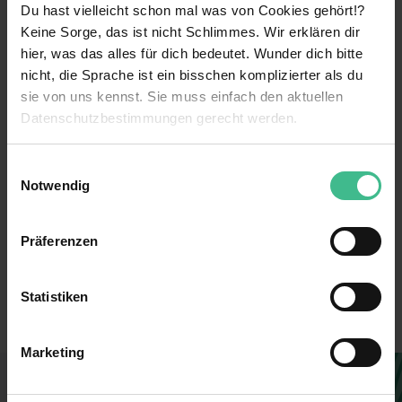
Du hast vielleicht schon mal was von Cookies gehört!?
Keine Sorge, das ist nicht Schlimmes. Wir erklären dir
weiterlesen
hier, was das alles für dich bedeutet. Wunder dich bitte
nicht, die Sprache ist ein bisschen komplizierter als du
sie von uns kennst. Sie muss einfach den aktuellen
Benefits
Datenschutzbestimmungen gerecht werden.
Kennenlernen verschiedener Bereiche
Die Nutzung von Cookies auf MeinPraktikum.de
Einwilligungsauswahl
Parkplatz
Notwendig
Wir verwenden Cookies zur technischen Funktion
Weiterbildungsmaßnahmen
unserer Webseite („Notwendig“), um von dir bei
Präferenzen
Benutzung der Webseite getroffenen Einstellungen zu
Verantwortung
493465
speichern ( „Präferenzen“), die Zugriffe auf unsere
6 weitere anzeigen
Mentoring
Webseite zu analysieren („Statistiken“), um
Erstellt
Statistiken
Informationen zu deiner Verwendung unserer Website an
Kostenlose Getränke
Filiale
unsere Partner für soziale Medien, Werbung und
Marketing
Analysen weiterzugeben und um Inhalte und Anzeigen zu
Mitarbeiterrabatte
befristet für 12 Monate
personalisieren („Marketing“). Unsere Partner führen
Du findest, diese Stelle passt zu dir?
Networking
Verkauf
diese Informationen möglicherweise mit weiteren Daten