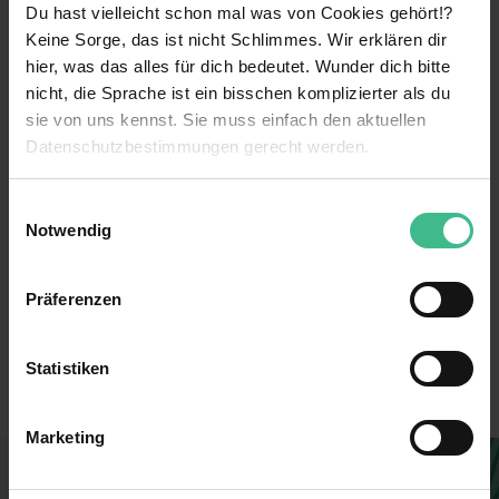
Du hast vielleicht schon mal was von Cookies gehört!?
Keine Sorge, das ist nicht Schlimmes. Wir erklären dir
weiterlesen
hier, was das alles für dich bedeutet. Wunder dich bitte
nicht, die Sprache ist ein bisschen komplizierter als du
sie von uns kennst. Sie muss einfach den aktuellen
Benefits
Datenschutzbestimmungen gerecht werden.
Kennenlernen verschiedener Bereiche
Die Nutzung von Cookies auf MeinPraktikum.de
Einwilligungsauswahl
Parkplatz
Notwendig
Wir verwenden Cookies zur technischen Funktion
Weiterbildungsmaßnahmen
unserer Webseite („Notwendig“), um von dir bei
Präferenzen
Benutzung der Webseite getroffenen Einstellungen zu
Verantwortung
491905
speichern ( „Präferenzen“), die Zugriffe auf unsere
6 weitere anzeigen
Mentoring
Webseite zu analysieren („Statistiken“), um
Erstellt
Statistiken
Informationen zu deiner Verwendung unserer Website an
Kostenlose Getränke
Filiale
unsere Partner für soziale Medien, Werbung und
Marketing
Analysen weiterzugeben und um Inhalte und Anzeigen zu
Mitarbeiterrabatte
befristet für 12 Monate
personalisieren („Marketing“). Unsere Partner führen
Du findest, diese Stelle passt zu dir?
Networking
Verkauf
diese Informationen möglicherweise mit weiteren Daten