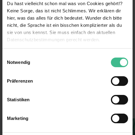
Du hast vielleicht schon mal was von Cookies gehört!?
Keine Sorge, das ist nicht Schlimmes. Wir erklären dir
weiterlesen
hier, was das alles für dich bedeutet. Wunder dich bitte
nicht, die Sprache ist ein bisschen komplizierter als du
sie von uns kennst. Sie muss einfach den aktuellen
Benefits
Datenschutzbestimmungen gerecht werden.
Kennenlernen verschiedener Bereiche
Die Nutzung von Cookies auf MeinPraktikum.de
Einwilligungsauswahl
Parkplatz
Notwendig
Wir verwenden Cookies zur technischen Funktion
Weiterbildungsmaßnahmen
unserer Webseite („Notwendig“), um von dir bei
Präferenzen
Benutzung der Webseite getroffenen Einstellungen zu
Verantwortung
492798
speichern ( „Präferenzen“), die Zugriffe auf unsere
6 weitere anzeigen
Mentoring
Webseite zu analysieren („Statistiken“), um
Erstellt
Statistiken
Informationen zu deiner Verwendung unserer Website an
Kostenlose Getränke
Filiale
unsere Partner für soziale Medien, Werbung und
Marketing
Analysen weiterzugeben und um Inhalte und Anzeigen zu
Mitarbeiterrabatte
befristet für 12 Monate
personalisieren („Marketing“). Unsere Partner führen
Du findest, diese Stelle passt zu dir?
Networking
Verkauf
diese Informationen möglicherweise mit weiteren Daten