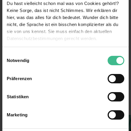
Du hast vielleicht schon mal was von Cookies gehört!?
Keine Sorge, das ist nicht Schlimmes. Wir erklären dir
weiterlesen
hier, was das alles für dich bedeutet. Wunder dich bitte
nicht, die Sprache ist ein bisschen komplizierter als du
sie von uns kennst. Sie muss einfach den aktuellen
Benefits
Datenschutzbestimmungen gerecht werden.
Kennenlernen verschiedener Bereiche
Die Nutzung von Cookies auf MeinPraktikum.de
Einwilligungsauswahl
Parkplatz
Notwendig
Wir verwenden Cookies zur technischen Funktion
Weiterbildungsmaßnahmen
unserer Webseite („Notwendig“), um von dir bei
Präferenzen
Benutzung der Webseite getroffenen Einstellungen zu
Verantwortung
494626
speichern ( „Präferenzen“), die Zugriffe auf unsere
6 weitere anzeigen
Mentoring
Webseite zu analysieren („Statistiken“), um
Erstellt
Statistiken
Informationen zu deiner Verwendung unserer Website an
Kostenlose Getränke
Filiale
unsere Partner für soziale Medien, Werbung und
Marketing
Analysen weiterzugeben und um Inhalte und Anzeigen zu
Mitarbeiterrabatte
befristet für 12 Monate
personalisieren („Marketing“). Unsere Partner führen
Du findest, diese Stelle passt zu dir?
Networking
Verkauf
diese Informationen möglicherweise mit weiteren Daten