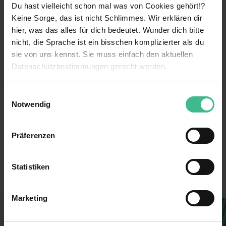
Du hast vielleicht schon mal was von Cookies gehört!?
Keine Sorge, das ist nicht Schlimmes. Wir erklären dir
weiterlesen
hier, was das alles für dich bedeutet. Wunder dich bitte
nicht, die Sprache ist ein bisschen komplizierter als du
sie von uns kennst. Sie muss einfach den aktuellen
Benefits
Datenschutzbestimmungen gerecht werden.
Kennenlernen verschiedener Bereiche
Die Nutzung von Cookies auf MeinPraktikum.de
Einwilligungsauswahl
Parkplatz
Notwendig
Wir verwenden Cookies zur technischen Funktion
Weiterbildungsmaßnahmen
unserer Webseite („Notwendig“), um von dir bei
Präferenzen
Benutzung der Webseite getroffenen Einstellungen zu
Verantwortung
493339
speichern ( „Präferenzen“), die Zugriffe auf unsere
6 weitere anzeigen
Mentoring
Webseite zu analysieren („Statistiken“), um
Erstellt
Statistiken
Informationen zu deiner Verwendung unserer Website an
Kostenlose Getränke
Filiale
unsere Partner für soziale Medien, Werbung und
Marketing
Analysen weiterzugeben und um Inhalte und Anzeigen zu
Mitarbeiterrabatte
unbefristet
personalisieren („Marketing“). Unsere Partner führen
Du findest, diese Stelle passt zu dir?
Networking
Verkauf
diese Informationen möglicherweise mit weiteren Daten