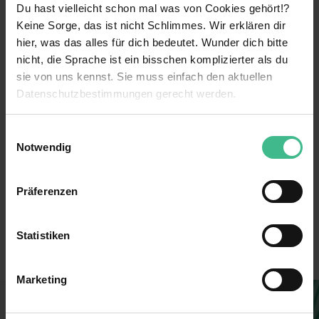
Du hast vielleicht schon mal was von Cookies gehört!?
Keine Sorge, das ist nicht Schlimmes. Wir erklären dir
weiterlesen
hier, was das alles für dich bedeutet. Wunder dich bitte
nicht, die Sprache ist ein bisschen komplizierter als du
sie von uns kennst. Sie muss einfach den aktuellen
Benefits
Datenschutzbestimmungen gerecht werden.
Kennenlernen verschiedener Bereiche
Die Nutzung von Cookies auf MeinPraktikum.de
Einwilligungsauswahl
Parkplatz
Notwendig
Wir verwenden Cookies zur technischen Funktion
Weiterbildungsmaßnahmen
unserer Webseite („Notwendig“), um von dir bei
Präferenzen
Benutzung der Webseite getroffenen Einstellungen zu
Verantwortung
494826
speichern ( „Präferenzen“), die Zugriffe auf unsere
6 weitere anzeigen
Mentoring
Webseite zu analysieren („Statistiken“), um
Erstellt
Statistiken
Informationen zu deiner Verwendung unserer Website an
Kostenlose Getränke
Filiale
unsere Partner für soziale Medien, Werbung und
Marketing
Analysen weiterzugeben und um Inhalte und Anzeigen zu
Mitarbeiterrabatte
befristet für 24 Monate
personalisieren („Marketing“). Unsere Partner führen
Du findest, diese Stelle passt zu dir?
Networking
Verkauf
diese Informationen möglicherweise mit weiteren Daten