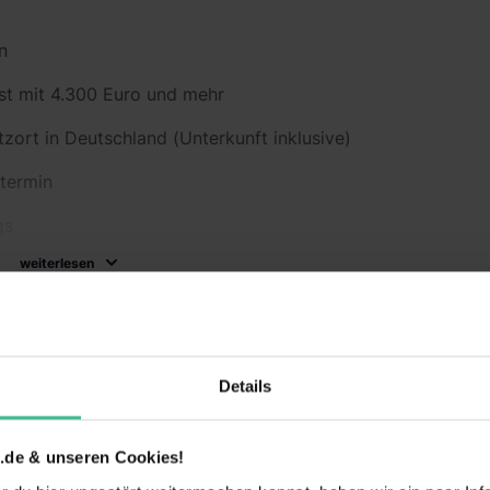
n
nst mit 4.300 Euro und mehr
tzort in Deutschland (Unterkunft inklusive)
termin
gs
weiterlesen
igen
is für deinen Lebenslauf
Details
Einführungsverans
Flexible
taltung
Arbeitszeiten
.de & unseren Cookies!