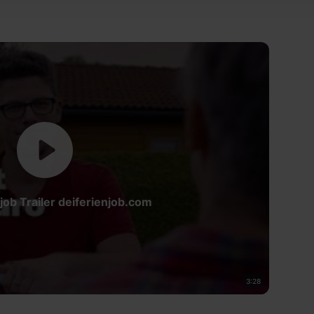
durch Klick auf „Details zeigen“. Weitere
rklärung
,
Impressum
.
job Trailer deiferienjob.com
3:28