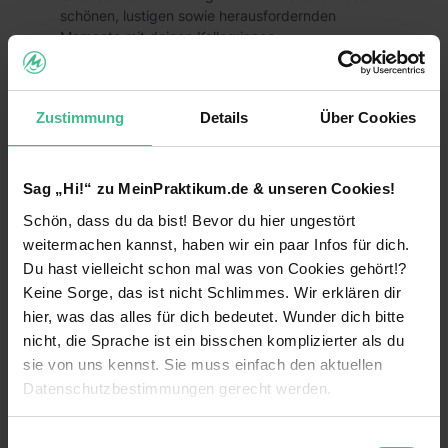
schönen, lustigen sowie herausfordernden
Momente mit deinen Kolleg:innen.
Wir bieten:
Fixum € 2.700 für 5 Wochen
Zustimmung
Details
Über Cookies
weiterlesen
Verdienst mit Prämien ab € 4.300
Flexibler Starttermin (ganzjährig)
Sag „Hi!“ zu MeinPraktikum.de & unseren Cookies!
Benefits
Schön, dass du da bist! Bevor du hier ungestört
Fun am WG-Leben in einem jungen,
dynamischen Team
weitermachen kannst, haben wir ein paar Infos für dich.
Weiterbildungsmaßnahmen
Du hast vielleicht schon mal was von Cookies gehört!?
Übernahme der Unterkunftskosten
Einführungsveranstaltung
Keine Sorge, das ist nicht Schlimmes. Wir erklären dir
hier, was das alles für dich bedeutet. Wunder dich bitte
Rhetorik Schulungen & Verbesserung deiner
Flexible Arbeitszeiten
Social Skills
nicht, die Sprache ist ein bisschen komplizierter als du
sie von uns kennst. Sie muss einfach den aktuellen
Wohnung wird vom Unternehmen gestellt
Firmenevents & attraktive Incentives
Datenschutzbestimmungen gerecht werden.
13 weitere anzeigen
Mitarbeiterevents
Praktikumsbestätigung/Zeugnis für deinen
Lebenslauf
Die Nutzung von Cookies auf MeinPraktikum.de
Einwilligungsauswahl