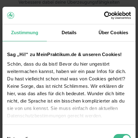
Verbessere dabei deine Überzeugungsfähigkeiten
und Social Skills. Der Ferienjob ermöglicht dir
einen Einstieg in ein vielseitiges Arbeitsfeld mit
Non-Profit-Bezug. Sichere dir wertvolle Vorteile
für deinen Lebenslauf!
Zustimmung
Details
Über Cookies
weiterlesen
Wir bieten:
Fixum € 2.700 für 5 Wochen
Sag „Hi!“ zu MeinPraktikum.de & unseren Cookies!
Benefits
Verdienst mit Prämien ab € 4.300
Schön, dass du da bist! Bevor du hier ungestört
Weiterbildungsmaßnahmen
weitermachen kannst, haben wir ein paar Infos für dich.
Flexibler Starttermin (ganzjährig)
Du hast vielleicht schon mal was von Cookies gehört!?
Einführungsveranstaltung
Fun am WG-Leben in einem jungen,
Keine Sorge, das ist nicht Schlimmes. Wir erklären dir
dynamischen Team
hier, was das alles für dich bedeutet. Wunder dich bitte
Flexible Arbeitszeiten
nicht, die Sprache ist ein bisschen komplizierter als du
Übernahme der Unterkunftskosten
Wohnung wird vom Unternehmen gestellt
sie von uns kennst. Sie muss einfach den aktuellen
Rhetorik Schulungen & Verbesserung deiner
Datenschutzbestimmungen gerecht werden.
13 weitere anzeigen
Mitarbeiterevents
Social Skills
Die Nutzung von Cookies auf MeinPraktikum.de
Mentoring
Firmenevents & attraktive Incentives
Einwilligungsauswahl
Videos