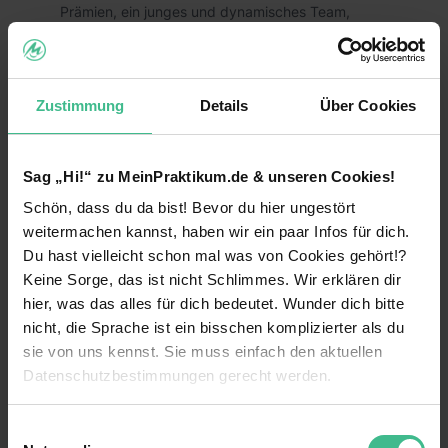
Prämien, ein junges und dynamisches Team,
Firmenreisen und vieles mehr.
Wir bieten:
Zustimmung
Details
Über Cookies
Fixum € 2.700 für 5 Wochen
weiterlesen
Verdienst mit Prämien ab € 4.300
Sag „Hi!“ zu MeinPraktikum.de & unseren Cookies!
Benefits
Flexibler Starttermin (ganzjährig)
Schön, dass du da bist! Bevor du hier ungestört
Fun am WG-Leben in einem jungen,
Weiterbildungsmaßnahmen
weitermachen kannst, haben wir ein paar Infos für dich.
dynamischen Team
Du hast vielleicht schon mal was von Cookies gehört!?
Einführungsveranstaltung
Übernahme der Unterkunftskosten
Keine Sorge, das ist nicht Schlimmes. Wir erklären dir
hier, was das alles für dich bedeutet. Wunder dich bitte
Flexible Arbeitszeiten
Rhetorik Schulungen & Verbesserung deiner
nicht, die Sprache ist ein bisschen komplizierter als du
Social Skills
Wohnung wird vom Unternehmen gestellt
sie von uns kennst. Sie muss einfach den aktuellen
Firmenevents & attraktive Incentives
Datenschutzbestimmungen gerecht werden.
13 weitere anzeigen
Mitarbeiterevents
Praktikumsbestätigung/Zeugnis für deinen
Die Nutzung von Cookies auf MeinPraktikum.de
Mentoring
Lebenslauf
Einwilligungsauswahl
Videos