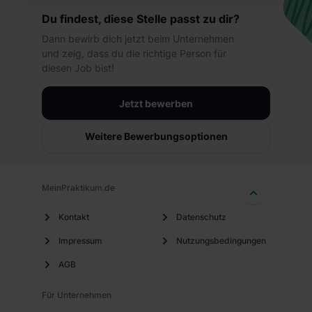
„Präferenzen“, „Statistiken“ und „Marketing“ umfasst
Du findest, diese Stelle passt zu dir?
hierbei die Einwilligung zur Übermittlung deiner Daten in
die USA (Art. 49 Abs. 1 S. 1 lit. a) DS-GVO). Die USA
Dann bewirb dich jetzt beim Unternehmen
und zeig, dass du die richtige Person für
verfügen über kein angemessenes Datenschutzniveau
diesen Job bist!
(EuGH – Schrems II). Du kannst die von dir erteilte
Einwilligung jederzeit mit Wirkung für die Zukunft ganz
Jetzt bewerben
oder teilweise über unsere Datenschutzerklärung unter
dem Punkt „Datenschutz-Einstellungen“ widerrufen.
Weitere Bewerbungsoptionen
Weitere Informationen zu den einzelnen Cookies findest
du durch Klick auf „Details zeigen“. Weitere
Informationen:
Datenschutzerklärung
,
Impressum
.
MeinPraktikum.de
Kontakt
Datenschutz
Impressum
Nutzungsbedingungen
AGB
Für Unternehmen