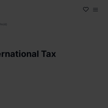
w/m/d)
ernational Tax