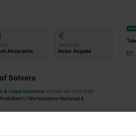
Kont
Tal
ginn
Vergütung
ch Absprache
Keine Angabe
of Solvers
x & Legal Solutions
suchen wir dich zum
Praktikant / Werkstudent National &