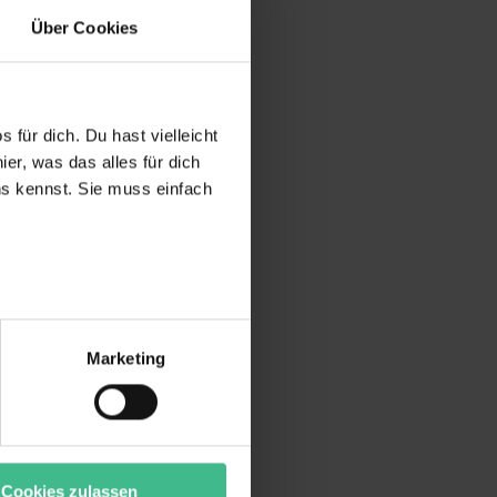
Über Cookies
 für dich. Du hast vielleicht
er, was das alles für dich
uns kennst. Sie muss einfach
r bei Benutzung der
bseite zu analysieren
Marketing
ür soziale Medien, Werbung
Unsere Partner führen diese
t oder die sie im Rahmen
“ stimmst du allen
wecke zulassen, triff deine
Cookies zulassen