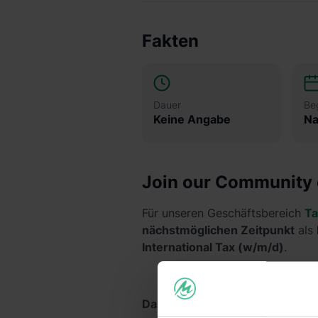
Fakten
Dauer
Be
Keine Angabe
Na
Join our Community 
Für unseren Geschäftsbereich
Ta
nächstmöglichen Zeitpunkt
als
International Tax (w/m/d)
.
Das erwartet dich