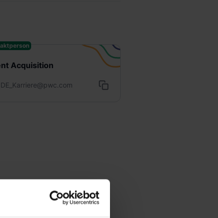
aktperson
ent Acquisition
DE_Karriere@pwc.com