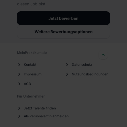
die USA (Art. 49 Abs. 1 S. 1 lit. a) DS-GVO). Die USA
diesen Job bist!
verfügen über kein angemessenes Datenschutzniveau
(EuGH – Schrems II). Du kannst die von dir erteilte
Jetzt bewerben
Einwilligung jederzeit mit Wirkung für die Zukunft ganz
oder teilweise über unsere Datenschutzerklärung unter
Weitere Bewerbungsoptionen
dem Punkt „Datenschutz-Einstellungen“ widerrufen.
Weitere Informationen zu den einzelnen Cookies findest
du durch Klick auf „Details zeigen“. Weitere
MeinPraktikum.de
Informationen:
Datenschutzerklärung
,
Impressum
.
Kontakt
Datenschutz
Impressum
Nutzungsbedingungen
AGB
Für Unternehmen
Jetzt Talente finden
Als Personaler*in anmelden