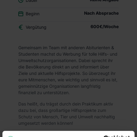
Dauer
Nach Absprache
Beginn
600€/Woche
Vergütung
Gemeinsam im Team mit anderen Abiturienten &
Studenten machst du Werbung für tolle Hilfs- und
Umweltschutzorganisationen. Dabei sprecht ihr
die Bevölkerung direkt an und informiert über
Ziele und aktuelle Hilfsprojekte. So überzeugt ihr
eure Mitmenschen, wie wichtig und sinnvoll es ist,
gemeinnützige Organisationen langfristig
finanziell zu unterstützen.
Das heißt, du trägst durch dein Praktikum aktiv
dazu bei, dass großartige Hilfsprojekte zum
Schutz von Mensch, Tier und Umwelt nachhaltig
umgesetzt werden können!
Die Vorteile: