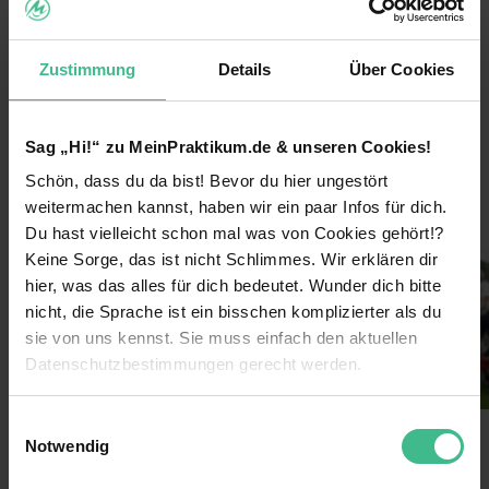
Arbeite bundesweit und entdecke
Deutschlands größte Städte für dich!
Zustimmung
Details
Über Cookies
Lerne coole neue Leute kennen und arbeite im
Team!
Sag „Hi!“ zu MeinPraktikum.de & unseren Cookies!
weiterlesen
Verdiene 600€/Woche
Schön, dass du da bist! Bevor du hier ungestört
Sichere dir darüber hinaus Prämien durch deine
weitermachen kannst, haben wir ein paar Infos für dich.
Bilder
Einsatzbereitschaft
Du hast vielleicht schon mal was von Cookies gehört!?
Keine Sorge, das ist nicht Schlimmes. Wir erklären dir
Lass dich von uns coachen & erhalte nach
deinem Einsatz ein Top-Zeugnis!
hier, was das alles für dich bedeutet. Wunder dich bitte
nicht, die Sprache ist ein bisschen komplizierter als du
Extra-Features:
sie von uns kennst. Sie muss einfach den aktuellen
Datenschutzbestimmungen gerecht werden.
Jedes Jahr dürfen die besten Mitarbeiter tolle
Hilfsprojekte vor Ort in Augenschein nehmen. Ob
es das Pflegen von Meeresschildkröten in Italien
Die Nutzung von Cookies auf MeinPraktikum.de
Einwilligungsauswahl
ist oder neue Wege in Armenien gebaut werden -
Notwendig
erlebe und unterstütze die Projekte unserer
Benefits
Wir verwenden Cookies zur technischen Funktion
Kunden rund um den Globus - das stärkt die