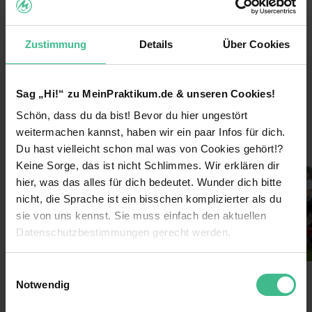
Arbeite bundesweit und entdecke
Deutschlands größte Städte für dich!
Zustimmung
Details
Über Cookies
Lerne coole neue Leute kennen und arbeite im
Team!
Sag „Hi!“ zu MeinPraktikum.de & unseren Cookies!
weiterlesen
Verdiene 600€/Woche
Schön, dass du da bist! Bevor du hier ungestört
Sichere dir darüber hinaus Prämien durch deine
weitermachen kannst, haben wir ein paar Infos für dich.
Bilder
Einsatzbereitschaft
Du hast vielleicht schon mal was von Cookies gehört!?
Keine Sorge, das ist nicht Schlimmes. Wir erklären dir
Lass dich von uns coachen & erhalte nach
deinem Einsatz ein Top-Zeugnis!
hier, was das alles für dich bedeutet. Wunder dich bitte
nicht, die Sprache ist ein bisschen komplizierter als du
Extra-Features:
sie von uns kennst. Sie muss einfach den aktuellen
Datenschutzbestimmungen gerecht werden.
Jedes Jahr dürfen die besten Mitarbeiter tolle
Hilfsprojekte vor Ort in Augenschein nehmen. Ob
es das Pflegen von Meeresschildkröten in Italien
Die Nutzung von Cookies auf MeinPraktikum.de
Einwilligungsauswahl
ist oder neue Wege in Armenien gebaut werden -
Notwendig
erlebe und unterstütze die Projekte unserer
Benefits
Wir verwenden Cookies zur technischen Funktion
Kunden rund um den Globus - das stärkt die