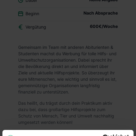
Dauer
Nach Absprache
Beginn
600€/Woche
Vergütung
Gemeinsam im Team mit anderen Abiturienten &
Studenten machst du Werbung für tolle Hilfs- und
Umweltschutzorganisationen. Dabei sprecht ihr
die Bevölkerung direkt an und informiert über
Ziele und aktuelle Hilfsprojekte. So überzeugt ihr
eure Mitmenschen, wie wichtig und sinnvoll es ist,
gemeinnützige Organisationen langfristig
finanziell zu unterstützen.
Das heißt, du trägst durch dein Praktikum aktiv
dazu bei, dass großartige Hilfsprojekte zum
Schutz von Mensch, Tier und Umwelt nachhaltig
umgesetzt werden können!
Die Vorteile: