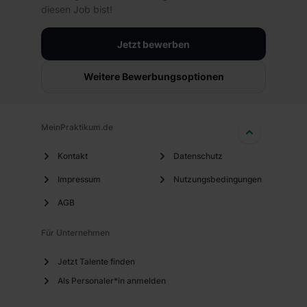
die USA (Art. 49 Abs. 1 S. 1 lit. a) DS-GVO). Die USA
diesen Job bist!
verfügen über kein angemessenes Datenschutzniveau
(EuGH – Schrems II). Du kannst die von dir erteilte
Jetzt bewerben
Einwilligung jederzeit mit Wirkung für die Zukunft ganz
oder teilweise über unsere Datenschutzerklärung unter
Weitere Bewerbungsoptionen
dem Punkt „Datenschutz-Einstellungen“ widerrufen.
Weitere Informationen zu den einzelnen Cookies findest
du durch Klick auf „Details zeigen“. Weitere
MeinPraktikum.de
Informationen:
Datenschutzerklärung
,
Impressum
.
Kontakt
Datenschutz
Impressum
Nutzungsbedingungen
AGB
Für Unternehmen
Jetzt Talente finden
Als Personaler*in anmelden