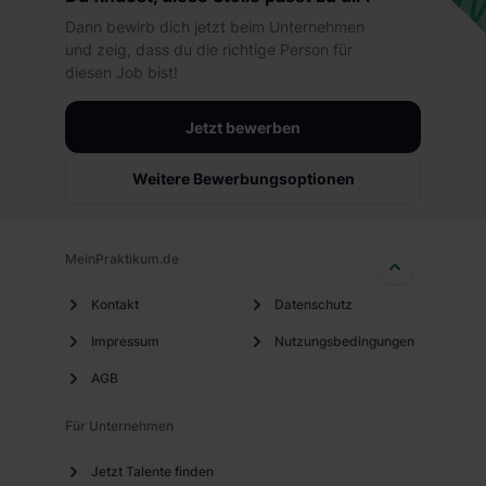
hierbei die Einwilligung zur Übermittlung deiner Daten in
Dann bewirb dich jetzt beim Unternehmen
die USA (Art. 49 Abs. 1 S. 1 lit. a) DS-GVO). Die USA
und zeig, dass du die richtige Person für
verfügen über kein angemessenes Datenschutzniveau
diesen Job bist!
(EuGH – Schrems II). Du kannst die von dir erteilte
Einwilligung jederzeit mit Wirkung für die Zukunft ganz
Jetzt bewerben
oder teilweise über unsere Datenschutzerklärung unter
dem Punkt „Datenschutz-Einstellungen“ widerrufen.
Weitere Bewerbungsoptionen
Weitere Informationen zu den einzelnen Cookies findest
du durch Klick auf „Details zeigen“. Weitere
Informationen:
Datenschutzerklärung
,
Impressum
.
MeinPraktikum.de
Kontakt
Datenschutz
Impressum
Nutzungsbedingungen
AGB
Für Unternehmen
Jetzt Talente finden