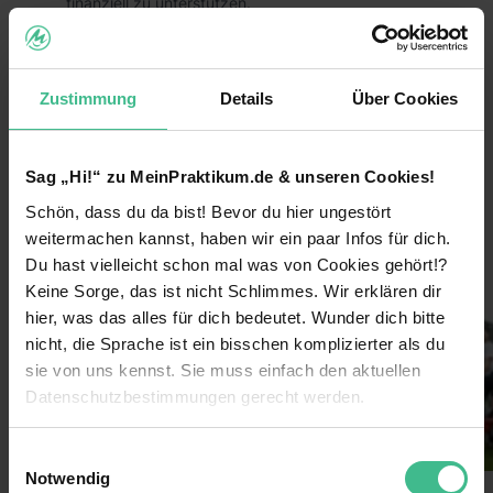
finanziell zu unterstützen.
Das heißt, du trägst durch dein Praktikum aktiv
dazu bei, dass großartige Hilfsprojekte zum
Schutz von Mensch, Tier und Umwelt nachhaltig
Zustimmung
Details
Über Cookies
umgesetzt werden können!
Die Vorteile:
Sag „Hi!“ zu MeinPraktikum.de & unseren Cookies!
Arbeite bundesweit und entdecke
Schön, dass du da bist! Bevor du hier ungestört
weiterlesen
Deutschlands größte Städte für dich!
weitermachen kannst, haben wir ein paar Infos für dich.
Lerne coole neue Leute kennen und arbeite im
Du hast vielleicht schon mal was von Cookies gehört!?
Bilder
Team!
Keine Sorge, das ist nicht Schlimmes. Wir erklären dir
hier, was das alles für dich bedeutet. Wunder dich bitte
Verdiene 600€/Woche
nicht, die Sprache ist ein bisschen komplizierter als du
Sichere dir darüber hinaus Prämien durch deine
sie von uns kennst. Sie muss einfach den aktuellen
Einsatzbereitschaft
Datenschutzbestimmungen gerecht werden.
Lass dich von uns coachen & erhalte nach
Die Nutzung von Cookies auf MeinPraktikum.de
deinem Einsatz ein Top-Zeugnis!
Einwilligungsauswahl
Notwendig
Extra-Features: