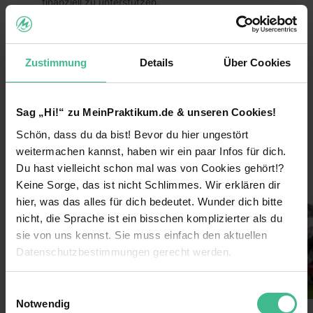
finanziell zu unterstützen.
Das heißt, du trägst durch dein Praktikum aktiv
dazu bei, dass großartige Hilfsprojekte zum
Schutz von Mensch, Tier und Umwelt nachhaltig
Zustimmung
Details
Über Cookies
umgesetzt werden können!
Die Vorteile:
Sag „Hi!“ zu MeinPraktikum.de & unseren Cookies!
Arbeite bundesweit und entdecke
Schön, dass du da bist! Bevor du hier ungestört
weiterlesen
Deutschlands größte Städte für dich!
weitermachen kannst, haben wir ein paar Infos für dich.
Lerne coole neue Leute kennen und arbeite im
Du hast vielleicht schon mal was von Cookies gehört!?
Bilder
Team!
Keine Sorge, das ist nicht Schlimmes. Wir erklären dir
hier, was das alles für dich bedeutet. Wunder dich bitte
Verdiene 600€/Woche
nicht, die Sprache ist ein bisschen komplizierter als du
Sichere dir darüber hinaus Prämien durch deine
sie von uns kennst. Sie muss einfach den aktuellen
Einsatzbereitschaft
Datenschutzbestimmungen gerecht werden.
Lass dich von uns coachen & erhalte nach
Die Nutzung von Cookies auf MeinPraktikum.de
deinem Einsatz ein Top-Zeugnis!
Einwilligungsauswahl
Notwendig
Extra-Features: