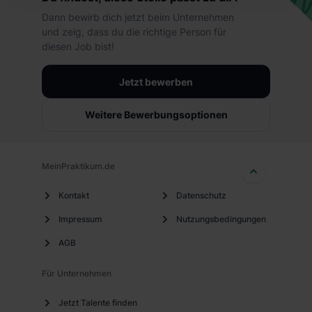
hierbei die Einwilligung zur Übermittlung deiner Daten in
Dann bewirb dich jetzt beim Unternehmen
die USA (Art. 49 Abs. 1 S. 1 lit. a) DS-GVO). Die USA
und zeig, dass du die richtige Person für
verfügen über kein angemessenes Datenschutzniveau
diesen Job bist!
(EuGH – Schrems II). Du kannst die von dir erteilte
Einwilligung jederzeit mit Wirkung für die Zukunft ganz
Jetzt bewerben
oder teilweise über unsere Datenschutzerklärung unter
dem Punkt „Datenschutz-Einstellungen“ widerrufen.
Weitere Bewerbungsoptionen
Weitere Informationen zu den einzelnen Cookies findest
du durch Klick auf „Details zeigen“. Weitere
Informationen:
Datenschutzerklärung
,
Impressum
.
MeinPraktikum.de
Kontakt
Datenschutz
Impressum
Nutzungsbedingungen
AGB
Für Unternehmen
Jetzt Talente finden