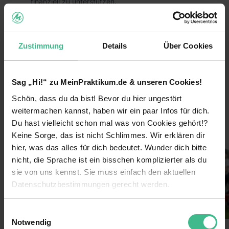
finanziell zu unterstützen.
Das heißt, du trägst durch dein Praktikum aktiv
dazu bei, dass großartige Hilfsprojekte zum
Schutz von Mensch, Tier und Umwelt nachhaltig
Zustimmung
Details
Über Cookies
umgesetzt werden können!
Die Vorteile:
Sag „Hi!“ zu MeinPraktikum.de & unseren Cookies!
Arbeite bundesweit und entdecke
Schön, dass du da bist! Bevor du hier ungestört
weiterlesen
Deutschlands größte Städte für dich!
weitermachen kannst, haben wir ein paar Infos für dich.
Lerne coole neue Leute kennen und arbeite im
Du hast vielleicht schon mal was von Cookies gehört!?
Bilder
Team!
Keine Sorge, das ist nicht Schlimmes. Wir erklären dir
hier, was das alles für dich bedeutet. Wunder dich bitte
Verdiene 600€/Woche
nicht, die Sprache ist ein bisschen komplizierter als du
Sichere dir darüber hinaus Prämien durch deine
sie von uns kennst. Sie muss einfach den aktuellen
Einsatzbereitschaft
Datenschutzbestimmungen gerecht werden.
Lass dich von uns coachen & erhalte nach
Die Nutzung von Cookies auf MeinPraktikum.de
deinem Einsatz ein Top-Zeugnis!
Einwilligungsauswahl
Notwendig
Extra-Features: