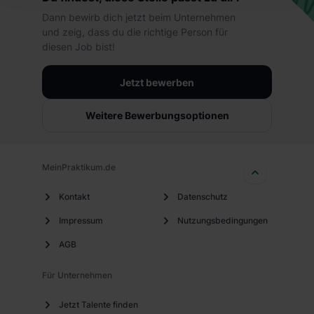
hierbei die Einwilligung zur Übermittlung deiner Daten in
Dann bewirb dich jetzt beim Unternehmen
die USA (Art. 49 Abs. 1 S. 1 lit. a) DS-GVO). Die USA
und zeig, dass du die richtige Person für
verfügen über kein angemessenes Datenschutzniveau
diesen Job bist!
(EuGH – Schrems II). Du kannst die von dir erteilte
Einwilligung jederzeit mit Wirkung für die Zukunft ganz
Jetzt bewerben
oder teilweise über unsere Datenschutzerklärung unter
dem Punkt „Datenschutz-Einstellungen“ widerrufen.
Weitere Bewerbungsoptionen
Weitere Informationen zu den einzelnen Cookies findest
du durch Klick auf „Details zeigen“. Weitere
Informationen:
Datenschutzerklärung
,
Impressum
.
MeinPraktikum.de
Kontakt
Datenschutz
Impressum
Nutzungsbedingungen
AGB
Für Unternehmen
Jetzt Talente finden