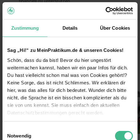
finanziell zu unterstützen.
Das heißt, du trägst durch dein Praktikum aktiv
dazu bei, dass großartige Hilfsprojekte zum
Schutz von Mensch, Tier und Umwelt nachhaltig
Zustimmung
Details
Über Cookies
umgesetzt werden können!
Die Vorteile:
Sag „Hi!“ zu MeinPraktikum.de & unseren Cookies!
Arbeite bundesweit und entdecke
Schön, dass du da bist! Bevor du hier ungestört
weiterlesen
Deutschlands größte Städte für dich!
weitermachen kannst, haben wir ein paar Infos für dich.
Lerne coole neue Leute kennen und arbeite im
Du hast vielleicht schon mal was von Cookies gehört!?
Bilder
Team!
Keine Sorge, das ist nicht Schlimmes. Wir erklären dir
hier, was das alles für dich bedeutet. Wunder dich bitte
Verdiene 600€/Woche
nicht, die Sprache ist ein bisschen komplizierter als du
Sichere dir darüber hinaus Prämien durch deine
sie von uns kennst. Sie muss einfach den aktuellen
Einsatzbereitschaft
Datenschutzbestimmungen gerecht werden.
Lass dich von uns coachen & erhalte nach
Die Nutzung von Cookies auf MeinPraktikum.de
deinem Einsatz ein Top-Zeugnis!
Einwilligungsauswahl
Notwendig
Extra-Features: