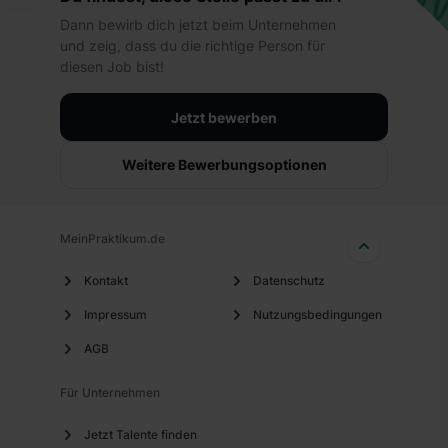
hierbei die Einwilligung zur Übermittlung deiner Daten in
Dann bewirb dich jetzt beim Unternehmen
die USA (Art. 49 Abs. 1 S. 1 lit. a) DS-GVO). Die USA
und zeig, dass du die richtige Person für
verfügen über kein angemessenes Datenschutzniveau
diesen Job bist!
(EuGH – Schrems II). Du kannst die von dir erteilte
Einwilligung jederzeit mit Wirkung für die Zukunft ganz
Jetzt bewerben
oder teilweise über unsere Datenschutzerklärung unter
dem Punkt „Datenschutz-Einstellungen“ widerrufen.
Weitere Bewerbungsoptionen
Weitere Informationen zu den einzelnen Cookies findest
du durch Klick auf „Details zeigen“. Weitere
Informationen:
Datenschutzerklärung
,
Impressum
.
MeinPraktikum.de
Kontakt
Datenschutz
Impressum
Nutzungsbedingungen
AGB
Für Unternehmen
Jetzt Talente finden