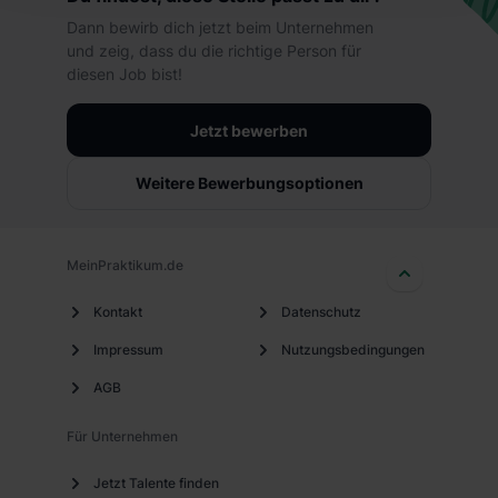
hierbei die Einwilligung zur Übermittlung deiner Daten in
Dann bewirb dich jetzt beim Unternehmen
die USA (Art. 49 Abs. 1 S. 1 lit. a) DS-GVO). Die USA
und zeig, dass du die richtige Person für
verfügen über kein angemessenes Datenschutzniveau
diesen Job bist!
(EuGH – Schrems II). Du kannst die von dir erteilte
Einwilligung jederzeit mit Wirkung für die Zukunft ganz
Jetzt bewerben
oder teilweise über unsere Datenschutzerklärung unter
dem Punkt „Datenschutz-Einstellungen“ widerrufen.
Weitere Bewerbungsoptionen
Weitere Informationen zu den einzelnen Cookies findest
du durch Klick auf „Details zeigen“. Weitere
Informationen:
Datenschutzerklärung
,
Impressum
.
MeinPraktikum.de
Kontakt
Datenschutz
Impressum
Nutzungsbedingungen
AGB
Für Unternehmen
Jetzt Talente finden