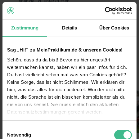
finanziell zu unterstützen.
Das heißt, du trägst durch dein Praktikum aktiv
dazu bei, dass großartige Hilfsprojekte zum
Schutz von Mensch, Tier und Umwelt nachhaltig
Zustimmung
Details
Über Cookies
umgesetzt werden können!
Die Vorteile:
Sag „Hi!“ zu MeinPraktikum.de & unseren Cookies!
Arbeite bundesweit und entdecke
Schön, dass du da bist! Bevor du hier ungestört
weiterlesen
Deutschlands größte Städte für dich!
weitermachen kannst, haben wir ein paar Infos für dich.
Lerne coole neue Leute kennen und arbeite im
Du hast vielleicht schon mal was von Cookies gehört!?
Bilder
Team!
Keine Sorge, das ist nicht Schlimmes. Wir erklären dir
hier, was das alles für dich bedeutet. Wunder dich bitte
Verdiene 600€/Woche
nicht, die Sprache ist ein bisschen komplizierter als du
Sichere dir darüber hinaus Prämien durch deine
sie von uns kennst. Sie muss einfach den aktuellen
Einsatzbereitschaft
Datenschutzbestimmungen gerecht werden.
Lass dich von uns coachen & erhalte nach
Die Nutzung von Cookies auf MeinPraktikum.de
deinem Einsatz ein Top-Zeugnis!
Einwilligungsauswahl
Notwendig
Extra-Features: