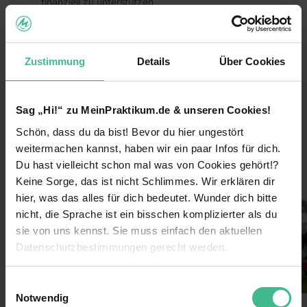
finanziell zu unterstützen.
Das heißt, du trägst durch dein Praktikum aktiv
dazu bei, dass großartige Hilfsprojekte zum
Schutz von Mensch, Tier und Umwelt nachhaltig
Zustimmung
Details
Über Cookies
umgesetzt werden können!
Die Vorteile:
Sag „Hi!“ zu MeinPraktikum.de & unseren Cookies!
Arbeite bundesweit und entdecke
Schön, dass du da bist! Bevor du hier ungestört
weiterlesen
Deutschlands größte Städte für dich!
weitermachen kannst, haben wir ein paar Infos für dich.
Lerne coole neue Leute kennen und arbeite im
Du hast vielleicht schon mal was von Cookies gehört!?
Bilder
Team!
Keine Sorge, das ist nicht Schlimmes. Wir erklären dir
hier, was das alles für dich bedeutet. Wunder dich bitte
Verdiene 600€/Woche
nicht, die Sprache ist ein bisschen komplizierter als du
Sichere dir darüber hinaus Prämien durch deine
sie von uns kennst. Sie muss einfach den aktuellen
Einsatzbereitschaft
Datenschutzbestimmungen gerecht werden.
Lass dich von uns coachen & erhalte nach
Die Nutzung von Cookies auf MeinPraktikum.de
deinem Einsatz ein Top-Zeugnis!
Einwilligungsauswahl
Notwendig
Extra-Features: