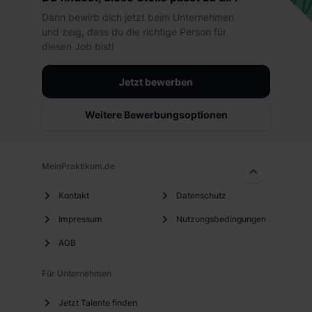
hierbei die Einwilligung zur Übermittlung deiner Daten in
Dann bewirb dich jetzt beim Unternehmen
die USA (Art. 49 Abs. 1 S. 1 lit. a) DS-GVO). Die USA
und zeig, dass du die richtige Person für
verfügen über kein angemessenes Datenschutzniveau
diesen Job bist!
(EuGH – Schrems II). Du kannst die von dir erteilte
Einwilligung jederzeit mit Wirkung für die Zukunft ganz
Jetzt bewerben
oder teilweise über unsere Datenschutzerklärung unter
dem Punkt „Datenschutz-Einstellungen“ widerrufen.
Weitere Bewerbungsoptionen
Weitere Informationen zu den einzelnen Cookies findest
du durch Klick auf „Details zeigen“. Weitere
Informationen:
Datenschutzerklärung
,
Impressum
.
MeinPraktikum.de
Kontakt
Datenschutz
Impressum
Nutzungsbedingungen
AGB
Für Unternehmen
Jetzt Talente finden