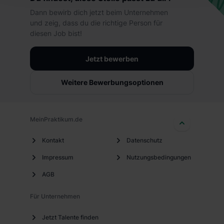
hierbei die Einwilligung zur Übermittlung deiner Daten in
Dann bewirb dich jetzt beim Unternehmen
die USA (Art. 49 Abs. 1 S. 1 lit. a) DS-GVO). Die USA
und zeig, dass du die richtige Person für
verfügen über kein angemessenes Datenschutzniveau
diesen Job bist!
(EuGH – Schrems II). Du kannst die von dir erteilte
Einwilligung jederzeit mit Wirkung für die Zukunft ganz
Jetzt bewerben
oder teilweise über unsere Datenschutzerklärung unter
dem Punkt „Datenschutz-Einstellungen“ widerrufen.
Weitere Bewerbungsoptionen
Weitere Informationen zu den einzelnen Cookies findest
du durch Klick auf „Details zeigen“. Weitere
Informationen:
Datenschutzerklärung
,
Impressum
.
MeinPraktikum.de
Kontakt
Datenschutz
Impressum
Nutzungsbedingungen
AGB
Für Unternehmen
Jetzt Talente finden