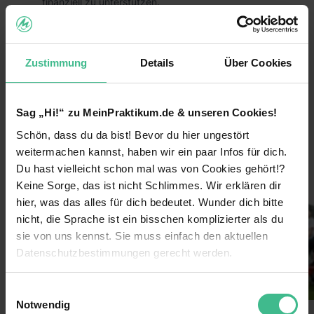
finanziell zu unterstützen.
Das heißt, du trägst durch dein Praktikum aktiv
dazu bei, dass großartige Hilfsprojekte zum
Schutz von Mensch, Tier und Umwelt nachhaltig
Zustimmung
Details
Über Cookies
umgesetzt werden können!
Die Vorteile:
Sag „Hi!“ zu MeinPraktikum.de & unseren Cookies!
Arbeite bundesweit und entdecke
Schön, dass du da bist! Bevor du hier ungestört
weiterlesen
Deutschlands größte Städte für dich!
weitermachen kannst, haben wir ein paar Infos für dich.
Lerne coole neue Leute kennen und arbeite im
Du hast vielleicht schon mal was von Cookies gehört!?
Bilder
Team!
Keine Sorge, das ist nicht Schlimmes. Wir erklären dir
hier, was das alles für dich bedeutet. Wunder dich bitte
Verdiene 600€/Woche
nicht, die Sprache ist ein bisschen komplizierter als du
Sichere dir darüber hinaus Prämien durch deine
sie von uns kennst. Sie muss einfach den aktuellen
Einsatzbereitschaft
Datenschutzbestimmungen gerecht werden.
Lass dich von uns coachen & erhalte nach
Die Nutzung von Cookies auf MeinPraktikum.de
deinem Einsatz ein Top-Zeugnis!
Einwilligungsauswahl
Notwendig
Extra-Features: