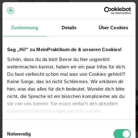
finanziell zu unterstützen.
Das heißt, du trägst durch dein Praktikum aktiv
dazu bei, dass großartige Hilfsprojekte zum
Schutz von Mensch, Tier und Umwelt nachhaltig
Zustimmung
Details
Über Cookies
umgesetzt werden können!
Die Vorteile:
Sag „Hi!“ zu MeinPraktikum.de & unseren Cookies!
Arbeite bundesweit und entdecke
Schön, dass du da bist! Bevor du hier ungestört
weiterlesen
Deutschlands größte Städte für dich!
weitermachen kannst, haben wir ein paar Infos für dich.
Lerne coole neue Leute kennen und arbeite im
Du hast vielleicht schon mal was von Cookies gehört!?
Bilder
Team!
Keine Sorge, das ist nicht Schlimmes. Wir erklären dir
hier, was das alles für dich bedeutet. Wunder dich bitte
Verdiene 600€/Woche
nicht, die Sprache ist ein bisschen komplizierter als du
Sichere dir darüber hinaus Prämien durch deine
sie von uns kennst. Sie muss einfach den aktuellen
Einsatzbereitschaft
Datenschutzbestimmungen gerecht werden.
Lass dich von uns coachen & erhalte nach
Die Nutzung von Cookies auf MeinPraktikum.de
deinem Einsatz ein Top-Zeugnis!
Einwilligungsauswahl
Notwendig
Extra-Features: