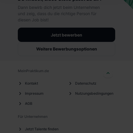
hierbei die Einwilligung zur Übermittlung deiner Daten in
Dann bewirb dich jetzt beim Unternehmen
die USA (Art. 49 Abs. 1 S. 1 lit. a) DS-GVO). Die USA
und zeig, dass du die richtige Person für
verfügen über kein angemessenes Datenschutzniveau
diesen Job bist!
(EuGH – Schrems II). Du kannst die von dir erteilte
Einwilligung jederzeit mit Wirkung für die Zukunft ganz
Jetzt bewerben
oder teilweise über unsere Datenschutzerklärung unter
dem Punkt „Datenschutz-Einstellungen“ widerrufen.
Weitere Bewerbungsoptionen
Weitere Informationen zu den einzelnen Cookies findest
du durch Klick auf „Details zeigen“. Weitere
Informationen:
Datenschutzerklärung
,
Impressum
.
MeinPraktikum.de
Kontakt
Datenschutz
Impressum
Nutzungsbedingungen
AGB
Für Unternehmen
Jetzt Talente finden