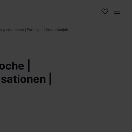
rganisationen | Ferienjob | Studentenjob
oche |
sationen |