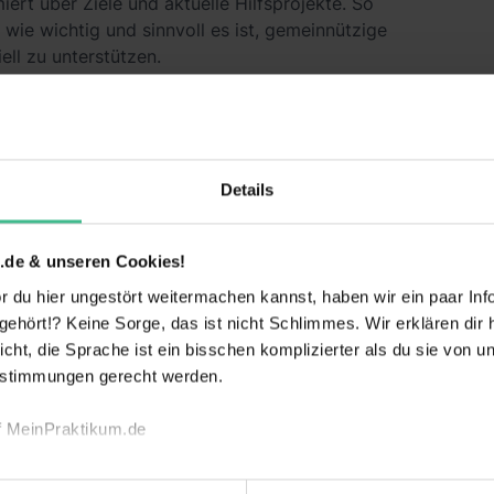
iert über Ziele und aktuelle Hilfsprojekte. So
wie wichtig und sinnvoll es ist, gemeinnützige
iell zu unterstützen.
Praktikum aktiv dazu bei, dass großartige
ensch, Tier und Umwelt nachhaltig umgesetzt
Details
ke Deutschlands größte Städte für dich!
.de & unseren Cookies!
n und arbeite im Team!
 du hier ungestört weitermachen kannst, haben wir ein paar Infos
weiterlesen
hört!? Keine Sorge, das ist nicht Schlimmes. Wir erklären dir hi
icht, die Sprache ist ein bisschen komplizierter als du sie von 
mien durch deine Einsatzbereitschaft
estimmungen gerecht werden.
rhalte nach deinem Einsatz ein Top-Zeugnis!
f MeinPraktikum.de
echnischen Funktion unserer Webseite („Notwendig“), um von di