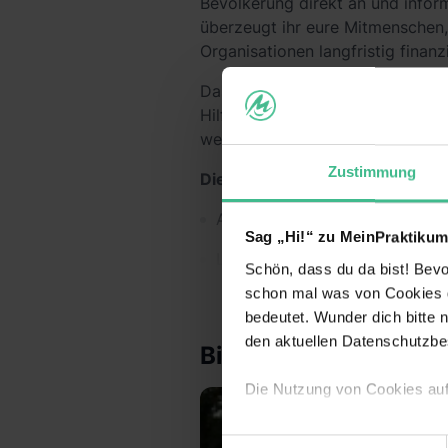
Bevölkerung direkt an und inform
überzeugt ihr eure Mitmenschen, 
Organisationen langfristig finanz
Das heißt, du trägst durch dein 
Hilfsprojekte zum Schutz von M
werden können!
Zustimmung
Die Vorteile:
Arbeite bundesweit und entdec
Sag „Hi!“ zu MeinPraktikum
Lerne coole neue Leute kenne
Schön, dass du da bist! Bevor
schon mal was von Cookies ge
Verdiene 600€/Woche
bedeutet. Wunder dich bitte n
Sichere dir darüber hinaus Prä
den aktuellen Datenschutzb
Bilder
Lass dich von uns coachen & e
Die Nutzung von Cookies au
Extra-Features:
Wir verwenden Cookies zur t
Einwilligungsauswahl