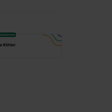
aktperson
ja Köhler