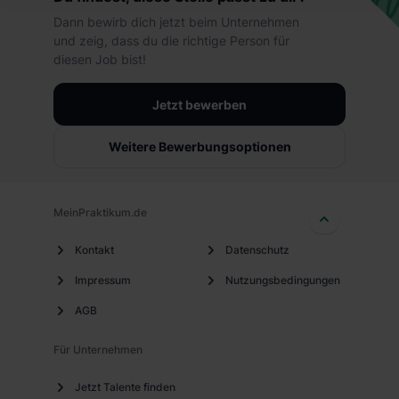
hierbei die Einwilligung zur Übermittlung deiner Daten in
Dann bewirb dich jetzt beim Unternehmen
die USA (Art. 49 Abs. 1 S. 1 lit. a) DS-GVO). Die USA
und zeig, dass du die richtige Person für
verfügen über kein angemessenes Datenschutzniveau
diesen Job bist!
(EuGH – Schrems II). Du kannst die von dir erteilte
Einwilligung jederzeit mit Wirkung für die Zukunft ganz
Jetzt bewerben
oder teilweise über unsere Datenschutzerklärung unter
dem Punkt „Datenschutz-Einstellungen“ widerrufen.
Weitere Bewerbungsoptionen
Weitere Informationen zu den einzelnen Cookies findest
du durch Klick auf „Details zeigen“. Weitere
Informationen:
Datenschutzerklärung
,
Impressum
.
MeinPraktikum.de
Kontakt
Datenschutz
Impressum
Nutzungsbedingungen
AGB
Für Unternehmen
Jetzt Talente finden