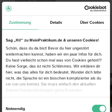
finanziell zu unterstützen.
Das heißt, du trägst durch dein Praktikum aktiv
dazu bei, dass großartige Hilfsprojekte zum
Schutz von Mensch, Tier und Umwelt nachhaltig
Zustimmung
Details
Über Cookies
umgesetzt werden können!
Die Vorteile:
Sag „Hi!“ zu MeinPraktikum.de & unseren Cookies!
Arbeite bundesweit und entdecke
Schön, dass du da bist! Bevor du hier ungestört
weiterlesen
Deutschlands größte Städte für dich!
weitermachen kannst, haben wir ein paar Infos für dich.
Lerne coole neue Leute kennen und arbeite im
Du hast vielleicht schon mal was von Cookies gehört!?
Bilder
Team!
Keine Sorge, das ist nicht Schlimmes. Wir erklären dir
hier, was das alles für dich bedeutet. Wunder dich bitte
Verdiene 600€/Woche
nicht, die Sprache ist ein bisschen komplizierter als du
Sichere dir darüber hinaus Prämien durch deine
sie von uns kennst. Sie muss einfach den aktuellen
Einsatzbereitschaft
Datenschutzbestimmungen gerecht werden.
Lass dich von uns coachen & erhalte nach
Die Nutzung von Cookies auf MeinPraktikum.de
deinem Einsatz ein Top-Zeugnis!
Einwilligungsauswahl
Notwendig
Extra-Features: