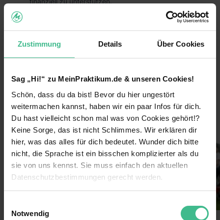
finanziell zu unterstützen.
Das heißt, du trägst durch dein Praktikum aktiv
dazu bei, dass großartige Hilfsprojekte zum
Schutz von Mensch, Tier und Umwelt nachhaltig
Zustimmung
Details
Über Cookies
umgesetzt werden können!
Die Vorteile:
Sag „Hi!“ zu MeinPraktikum.de & unseren Cookies!
Arbeite bundesweit und entdecke
Schön, dass du da bist! Bevor du hier ungestört
weiterlesen
Deutschlands größte Städte für dich!
weitermachen kannst, haben wir ein paar Infos für dich.
Lerne coole neue Leute kennen und arbeite im
Du hast vielleicht schon mal was von Cookies gehört!?
Bilder
Team!
Keine Sorge, das ist nicht Schlimmes. Wir erklären dir
hier, was das alles für dich bedeutet. Wunder dich bitte
Verdiene 600€/Woche
nicht, die Sprache ist ein bisschen komplizierter als du
Sichere dir darüber hinaus Prämien durch deine
sie von uns kennst. Sie muss einfach den aktuellen
Einsatzbereitschaft
Datenschutzbestimmungen gerecht werden.
Lass dich von uns coachen & erhalte nach
Die Nutzung von Cookies auf MeinPraktikum.de
deinem Einsatz ein Top-Zeugnis!
Einwilligungsauswahl
Notwendig
Extra-Features: