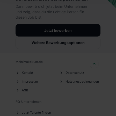
hierbei die Einwilligung zur Übermittlung deiner Daten in
Dann bewirb dich jetzt beim Unternehmen
die USA (Art. 49 Abs. 1 S. 1 lit. a) DS-GVO). Die USA
und zeig, dass du die richtige Person für
verfügen über kein angemessenes Datenschutzniveau
diesen Job bist!
(EuGH – Schrems II). Du kannst die von dir erteilte
Einwilligung jederzeit mit Wirkung für die Zukunft ganz
Jetzt bewerben
oder teilweise über unsere Datenschutzerklärung unter
dem Punkt „Datenschutz-Einstellungen“ widerrufen.
Weitere Bewerbungsoptionen
Weitere Informationen zu den einzelnen Cookies findest
du durch Klick auf „Details zeigen“. Weitere
Informationen:
Datenschutzerklärung
,
Impressum
.
MeinPraktikum.de
Kontakt
Datenschutz
Impressum
Nutzungsbedingungen
AGB
Für Unternehmen
Jetzt Talente finden