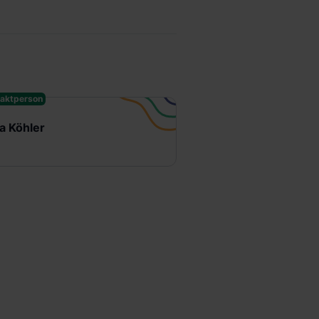
aktperson
ja Köhler