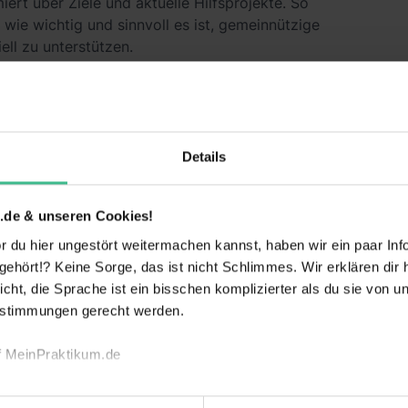
iert über Ziele und aktuelle Hilfsprojekte. So
wie wichtig und sinnvoll es ist, gemeinnützige
iell zu unterstützen.
Praktikum aktiv dazu bei, dass großartige
ensch, Tier und Umwelt nachhaltig umgesetzt
Details
ke Deutschlands größte Städte für dich!
.de & unseren Cookies!
n und arbeite im Team!
 du hier ungestört weitermachen kannst, haben wir ein paar Infos
weiterlesen
hört!? Keine Sorge, das ist nicht Schlimmes. Wir erklären dir hi
icht, die Sprache ist ein bisschen komplizierter als du sie von 
mien durch deine Einsatzbereitschaft
estimmungen gerecht werden.
rhalte nach deinem Einsatz ein Top-Zeugnis!
f MeinPraktikum.de
echnischen Funktion unserer Webseite („Notwendig“), um von di