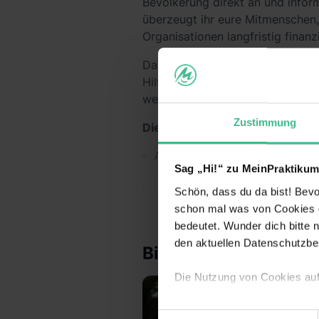
Bevölkerung direkt an und inform
überzeugt ihr eure Mitmenschen, 
Organisationen langfristig finanz
Das heißt, du trägst durch dein 
Hilfsprojekte zum Schutz von M
werden können!
Zustimmung
Die Vorteile:
Arbeite bundesweit und entdec
Sag „Hi!“ zu MeinPraktikum
Lerne coole neue Leute kenne
Schön, dass du da bist! Bevor
schon mal was von Cookies ge
Verdiene 600€/Woche
bedeutet. Wunder dich bitte n
Sichere dir darüber hinaus Prä
den aktuellen Datenschutzb
Bilder
Lass dich von uns coachen & e
Die Nutzung von Cookies au
Extra-Features:
Wir verwenden Cookies zur t
Einwilligungsauswahl