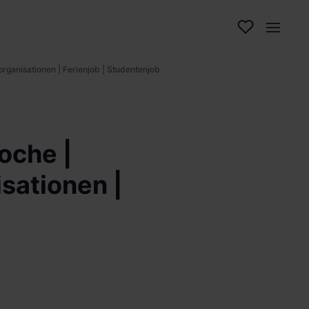
rganisationen | Ferienjob | Studentenjob
oche |
sationen |