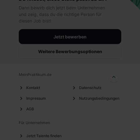
hierbei die Einwilligung zur Übermittlung deiner Daten in
Dann bewirb dich jetzt beim Unternehmen
die USA (Art. 49 Abs. 1 S. 1 lit. a) DS-GVO). Die USA
und zeig, dass du die richtige Person für
verfügen über kein angemessenes Datenschutzniveau
diesen Job bist!
(EuGH – Schrems II). Du kannst die von dir erteilte
Einwilligung jederzeit mit Wirkung für die Zukunft ganz
Jetzt bewerben
oder teilweise über unsere Datenschutzerklärung unter
dem Punkt „Datenschutz-Einstellungen“ widerrufen.
Weitere Bewerbungsoptionen
Weitere Informationen zu den einzelnen Cookies findest
du durch Klick auf „Details zeigen“. Weitere
Informationen:
Datenschutzerklärung
,
Impressum
.
MeinPraktikum.de
Kontakt
Datenschutz
Impressum
Nutzungsbedingungen
AGB
Für Unternehmen
Jetzt Talente finden