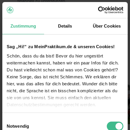
finanziell zu unterstützen.
Das heißt, du trägst durch dein Praktikum aktiv
dazu bei, dass großartige Hilfsprojekte zum
Schutz von Mensch, Tier und Umwelt nachhaltig
Zustimmung
Details
Über Cookies
umgesetzt werden können!
Die Vorteile:
Sag „Hi!“ zu MeinPraktikum.de & unseren Cookies!
Arbeite bundesweit und entdecke
Schön, dass du da bist! Bevor du hier ungestört
weiterlesen
Deutschlands größte Städte für dich!
weitermachen kannst, haben wir ein paar Infos für dich.
Lerne coole neue Leute kennen und arbeite im
Du hast vielleicht schon mal was von Cookies gehört!?
Bilder
Team!
Keine Sorge, das ist nicht Schlimmes. Wir erklären dir
hier, was das alles für dich bedeutet. Wunder dich bitte
Verdiene 600€/Woche
nicht, die Sprache ist ein bisschen komplizierter als du
Sichere dir darüber hinaus Prämien durch deine
sie von uns kennst. Sie muss einfach den aktuellen
Einsatzbereitschaft
Datenschutzbestimmungen gerecht werden.
Lass dich von uns coachen & erhalte nach
Die Nutzung von Cookies auf MeinPraktikum.de
deinem Einsatz ein Top-Zeugnis!
Einwilligungsauswahl
Notwendig
Extra-Features: